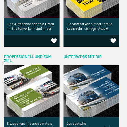
Eine Autopanne oder ein Unfall
Die Sichtbarkeit auf der Straße
im Straßenverkehr sind in der
ist ein sehr wichtiger Aspekt
PROFESSIONELL UND ZUM
UNTERWEGS MIT DIR
ZIEL
Situationen, in denen ein Auto
Das deutsche