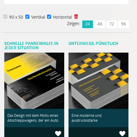
90 x 50
Vertikal
Horizontal
Zeigen:
24
48
72
96
SCHNELLE PANNENHILFE IN
UNTERWEGS, PÜNKTLICH
JEDER SITUATION
Das Design mit dem Motiv eines
Eine moderne und
Abschleppwagens, der ein Auto
ausdrucksstarke