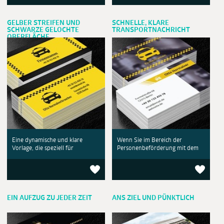
GELBER STREIFEN UND
SCHNELLE, KLARE
SCHWARZE GELOCHTE
TRANSPORTNACHRICHT
OBERFLÄCHE
Eine dynamische und klare
Wenn Sie im Bereich der
Vorlage, die speziell für
Personenbeförderung mit dem
EIN AUFZUG ZU JEDER ZEIT
ANS ZIEL UND PÜNKTLICH