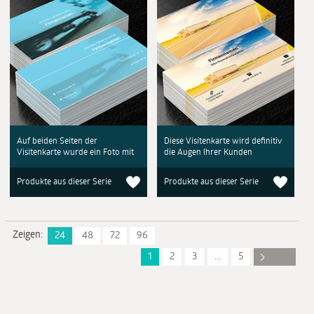
Auf beiden Seiten der
Diese Visitenkarte wird definitiv
Visitenkarte wurde ein Foto mit
die Augen Ihrer Kunden
Produkte aus dieser Serie
Produkte aus dieser Serie
Zeigen:
24
48
72
96
1
2
3
...
5