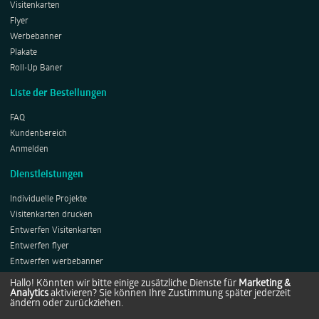
Visitenkarten
Flyer
Werbebanner
Plakate
Roll-Up Baner
Liste der Bestellungen
FAQ
Kundenbereich
Anmelden
Dienstleistungen
Individuelle Projekte
Visitenkarten drucken
Entwerfen Visitenkarten
Entwerfen flyer
Entwerfen werbebanner
Entwerfen Plakates
Hallo! Könnten wir bitte einige zusätzliche Dienste für
Marketing &
Analytics
aktivieren? Sie können Ihre Zustimmung später jederzeit
Entwerfen Roll-ups
ändern oder zurückziehen.