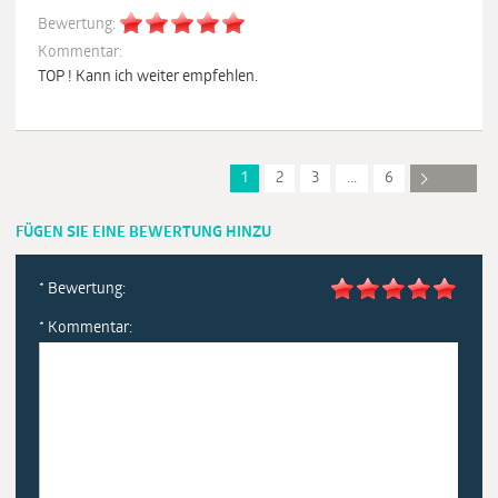
Bewertung:
Kommentar:
TOP ! Kann ich weiter empfehlen.
1
2
3
...
6
FÜGEN SIE EINE BEWERTUNG HINZU
* Bewertung:
* Kommentar: