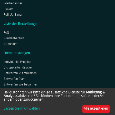
Werbebanner
Plakate
Roll-Up Baner
Liste der Bestellungen
FAQ
Kundenbereich
Anmelden
Dienstleistungen
Individuelle Projekte
Visitenkarten drucken
Entwerfen Visitenkarten
Entwerfen flyer
Entwerfen werbebanner
Entwerfen Plakates
Hallo! Könnten wir bitte einige zusätzliche Dienste für
Marketing &
Analytics
aktivieren? Sie können Ihre Zustimmung später jederzeit
Entwerfen Roll-ups
ändern oder zurückziehen.
Lassen Sie mich wählen
Alle akzeptieren
Copyright © 2014-2026 by Netprints.de All rights reserved.