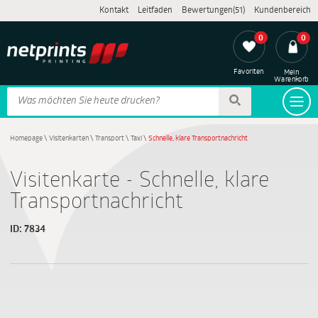
Kontakt
Leitfaden
Bewertungen(51)
Kundenbereich
0
0
Favoriten
Mein
Warenkorb
Homepage
\
Visitenkarten
\
Transport
\
Taxi
\
Schnelle, klare Transportnachricht
Visitenkarte - Schnelle, klare
Transportnachricht
ID:
7834