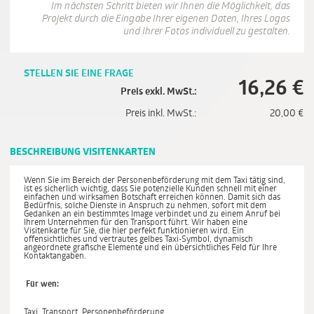
Im nächsten Schritt bieten wir Ihnen die Möglichkeit, das
Projekt durch die Eingabe Ihrer eigenen Daten, Ihres Logos
und Ihrer Fotos individuell zu gestalten.
STELLEN SIE EINE FRAGE
16,26
€
Preis exkl. MwSt.:
Preis inkl. MwSt.:
20,00
€
BESCHREIBUNG VISITENKARTEN
Wenn Sie im Bereich der Personenbeförderung mit dem Taxi tätig sind,
ist es sicherlich wichtig, dass Sie potenzielle Kunden schnell mit einer
einfachen und wirksamen Botschaft erreichen können. Damit sich das
Bedürfnis, solche Dienste in Anspruch zu nehmen, sofort mit dem
Gedanken an ein bestimmtes Image verbindet und zu einem Anruf bei
Ihrem Unternehmen für den Transport führt. Wir haben eine
Visitenkarte für Sie, die hier perfekt funktionieren wird. Ein
offensichtliches und vertrautes gelbes Taxi-Symbol, dynamisch
angeordnete grafische Elemente und ein übersichtliches Feld für Ihre
Kontaktangaben.
Für wen:
Taxi, Transport, Personenbeförderung