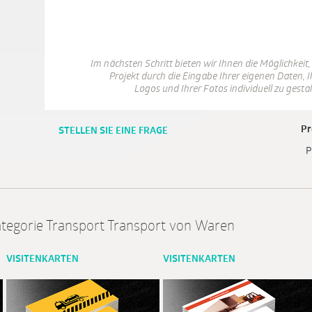
Im nächsten Schritt bieten wir Ihnen die Möglichkeit,
Projekt durch die Eingabe Ihrer eigenen Daten, I
Logos und Ihrer Fotos individuell zu gestal
Pr
STELLEN SIE EINE FRAGE
P
tegorie Transport Transport von Waren
VISITENKARTEN
VISITENKARTEN