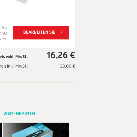
 das
BEARBEITEN SIE
hres
ten.
16,26
€
eis exkl. MwSt.:
reis inkl. MwSt.:
20,00
€
VISITENKARTEN
VISITENKARTEN