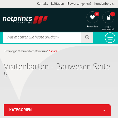
Kontakt
Leitfaden
Bewertungen(51)
Kundenbereich
0
0
Favoriten
Mein
Warenkorb
Homepage
\
Visitenkarten
\
Bauwesen
\
Seite 5
Visitenkarten - Bauwesen Seite
5
KATEGORIEN