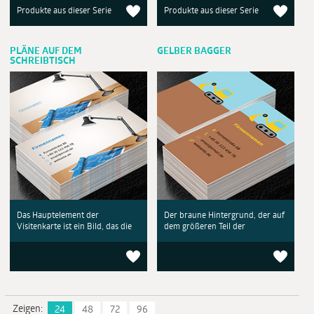
Produkte aus dieser Serie
Produkte aus dieser Serie
PLÄNE AUF DEM
GELBER BAGGER
SCHREIBTISCH
Das Hauptelement der
Der braune Hintergrund, der auf
Visitenkarte ist ein Bild, das die
dem größeren Teil der
Zeigen:
24
48
72
96