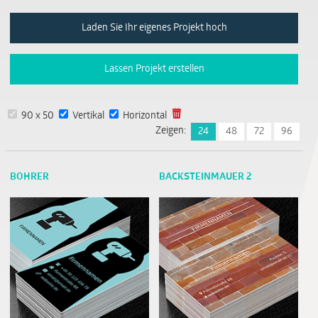
Laden Sie Ihr eigenes Projekt hoch
Lassen Projekt erstellen
90 x 50
Vertikal
Horizontal
Zeigen:
24
48
72
96
BOHRER
BACKSTEINMAUER 2