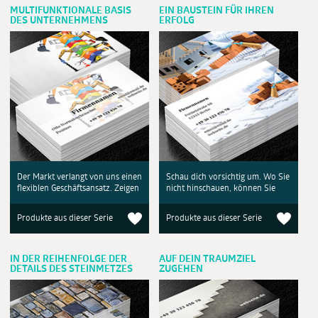
MULTIFUNKTIONALE BASIS
EIN BAUSTEIN FÜR IHREN
DES UNTERNEHMENS
ERFOLG
Der Markt verlangt von uns einen
Schau dich vorsichtig um. Wo Sie
flexiblen Geschäftsansatz. Zeigen
nicht hinschauen, können Sie
Produkte aus dieser Serie
Produkte aus dieser Serie
IN DER REIHENFOLGE DER
AUF DEIN TRAUMZIEL
DETAILS DES STEINMETZES
ZUGEHEN