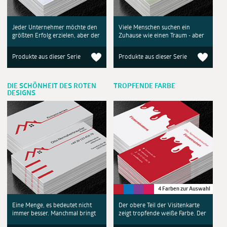
Jeder Unternehmer möchte den
Viele Menschen suchen ein
größten Erfolg erzielen, aber der
Zuhause wie einen Traum - aber
Produkte aus dieser Serie
Produkte aus dieser Serie
DIE SCHÖNHEIT DES ROTEN
TROPFENDE FARBE
DESIGNS
4 Farben zur Auswahl
Eine Menge, es bedeutet nicht
Der obere Teil der Visitenkarte
immer besser. Manchmal bringt
zeigt tropfende weiße Farbe. Der