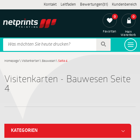
Kontakt
Leitfaden
Bewertungen(51)
Kundenbereich
0
0
Favoriten
Mein
Warenkorb
Homepage
\
Visitenkarten
\
Bauwesen
\
Seite 4
Visitenkarten - Bauwesen Seite
4
KATEGORIEN