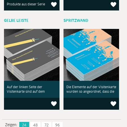
Produkte aus dieser Serie
GELBE LEISTE
SPRITZWAND
Auf der linken Seite der
Die Elemente auf der Visitenkarte
Visitenkarte sind auf dem
wurden so angeordnet, dass die
Zeigen:
24
48
72
96