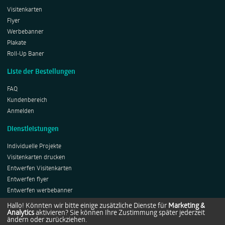
Visitenkarten
Flyer
Werbebanner
Plakate
Roll-Up Baner
Liste der Bestellungen
FAQ
Kundenbereich
Anmelden
Dienstleistungen
Individuelle Projekte
Visitenkarten drucken
Entwerfen Visitenkarten
Entwerfen flyer
Entwerfen werbebanner
Entwerfen Plakates
Hallo! Könnten wir bitte einige zusätzliche Dienste für
Marketing &
Analytics
aktivieren? Sie können Ihre Zustimmung später jederzeit
Entwerfen Roll-ups
ändern oder zurückziehen.