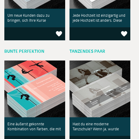
Um neue Kunden dazu zu
Jede Hochzeit ist einzigartig und
bringen, sich Ihre Kurse
jede Hochzeit ist anders. Diese
BUNTE PERFEKTION
TANZENDES PAAR
Eine äußerst gekonnte
Hast du eine moderne
Kombination von Farben, die mit
Tanzschule? Wenn ja, wurde