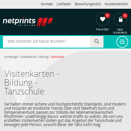
Kontakt
Leitfaden
Bewertungen(51)
Kundenbereich
0
0
Favoriten
Mein
Warenkorb
Homepage
\
Visitenkarten
\
Bildung
\
Tanzschule
Visitenkarten -
Bildung -
Tanzschule
Sie halten immer sichere und hochgeschätzte Standards, sind modern
und knüpfen an modische Trends oder sind fabelhaft bunt und
temperamentvoll, passen zur Stilistik der lateinamerikanischen
Rhythmen- unabhängig davon, welche Grafik zu wählst, die von uns
erstellten Visitenkarten stellen gut das Angebot der Tanzschule und
bewegen jede Person, sowohl diese, die Tanz nicht mag.