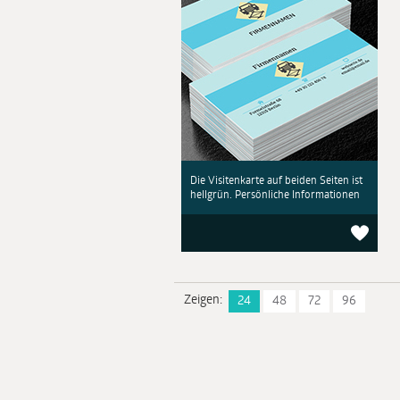
Die Visitenkarte auf beiden Seiten ist
hellgrün. Persönliche Informationen
Zeigen:
24
48
72
96