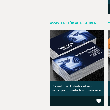
ASSISTENZ FÜR AUTOFAHRER
M
Die Automobilindustrie ist sehr
umfangreich, weshalb wir universelle