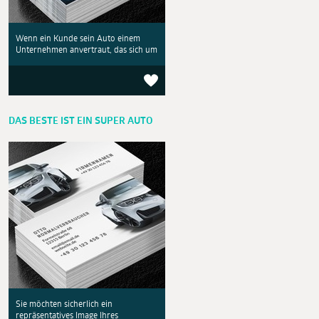
Wenn ein Kunde sein Auto einem
Unternehmen anvertraut, das sich um
DAS BESTE IST EIN SUPER AUTO
Sie möchten sicherlich ein
repräsentatives Image Ihres