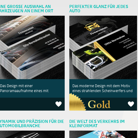
INE GROSSE AUSWAHL AN
PERFEKTER GLANZ FÜR JEDES
AHRZEUGEN AN EINEM ORT
AUTO
Das Design mit einer
Das moderne Design mit dem Motiv
Panoramaaufnahme eines mit
eines strahlenden Scheinwerfers und
YNAMIK UND PRÄZISION FÜR DIE
DIE WELT DES VERKEHRS IM
UTOMOBILBRANCHE
KLEINFORMAT