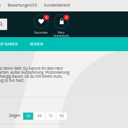
n
Bewertungen(51)
Kundenbereich
0
0
Favoriten
Mein
Warenkorb
UP BANER
SERIEN
st deine Welt. Du kannst ihr dein Herz
rten, außer Aufopferung. Motorisierung
hängig davon, ob du mit einem Auto,
g zu tun hast.
Zeigen:
24
48
72
96