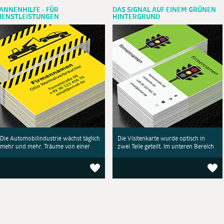
ANNENHILFE - FÜR
DAS SIGNAL AUF EINEM GRÜNEN
IENSTLEISTUNGEN
HINTERGRUND
Die Automobilindustrie wächst täglich
Die Visitenkarte wurde optisch in
mehr und mehr. Träume von einer
zwei Teile geteilt. Im unteren Bereich