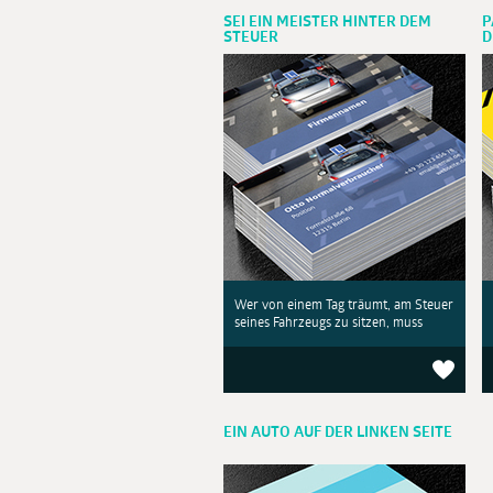
SEI EIN MEISTER HINTER DEM
P
STEUER
D
Wer von einem Tag träumt, am Steuer
seines Fahrzeugs zu sitzen, muss
EIN AUTO AUF DER LINKEN SEITE