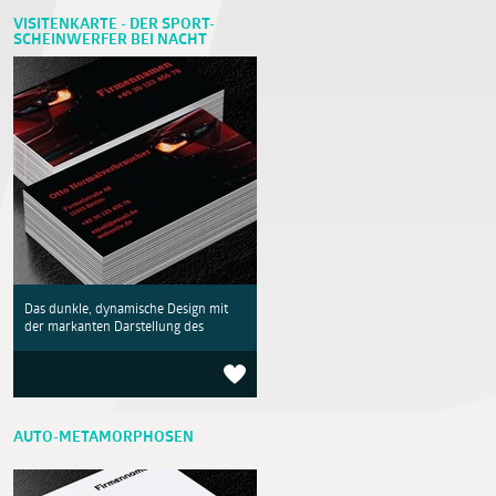
VISITENKARTE - DER SPORT-
SCHEINWERFER BEI NACHT
Das dunkle, dynamische Design mit
der markanten Darstellung des
AUTO-METAMORPHOSEN