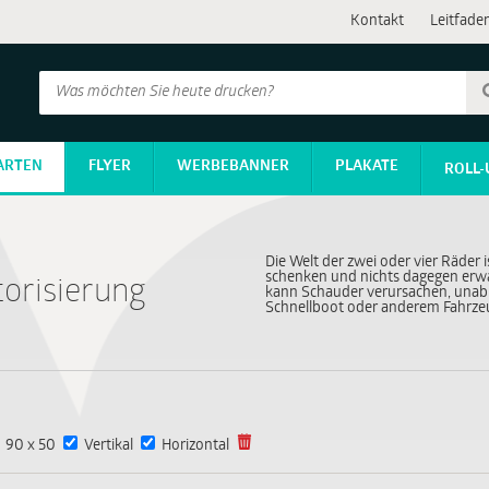
Kontakt
Leitfade
ARTEN
FLYER
WERBEBANNER
PLAKATE
ROLL-
Die Welt der zwei oder vier Räder i
schenken und nichts dagegen erwa
torisierung
kann Schauder verursachen, unab
Schnellboot oder anderem Fahrzeu
90 x 50
Vertikal
Horizontal