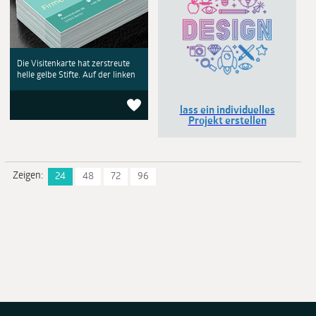
Die Visitenkarte hat zerstreute
helle gelbe Stifte. Auf der linken
lass ein individuelles
Projekt erstellen
Zeigen:
24
48
72
96