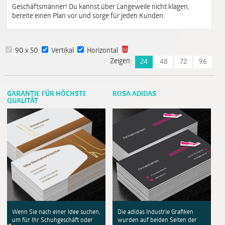
Geschäftsmänner! Du kannst über Langeweile nicht klagen,
bereite einen Plan vor und sorge für jeden Kunden.
90 x 50
Vertikal
Horizontal
Zeigen:
24
48
72
96
GARANTIE FÜR HÖCHSTE
ROSA ADIDAS
QUALITÄT
Wenn Sie nach einer Idee suchen,
Die adidas Industrie Grafiken
um für Ihr Schuhgeschäft oder
wurden auf beiden Seiten der