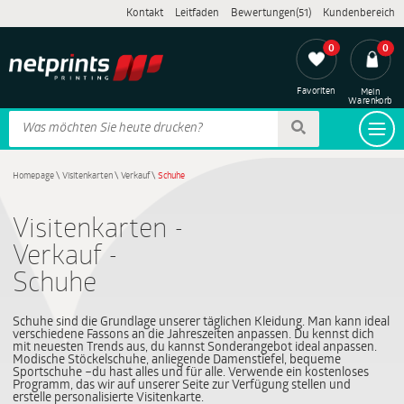
Kontakt
Leitfaden
Bewertungen(51)
Kundenbereich
0
0
Favoriten
Mein
Warenkorb
Homepage
\
Visitenkarten
\
Verkauf
\
Schuhe
Visitenkarten -
Verkauf -
Schuhe
Schuhe sind die Grundlage unserer täglichen Kleidung. Man kann ideal
verschiedene Fassons an die Jahreszeiten anpassen. Du kennst dich
mit neuesten Trends aus, du kannst Sonderangebot ideal anpassen.
Modische Stöckelschuhe, anliegende Damenstiefel, bequeme
Sportschuhe –du hast alles und für alle. Verwende ein kostenloses
Programm, das wir auf unserer Seite zur Verfügung stellen und
erstelle personalisierte Visitenkarte.