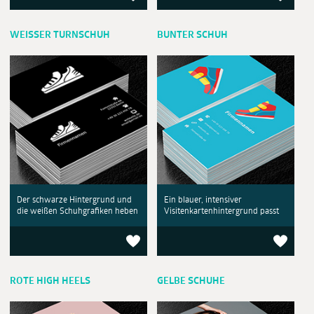
WEISSER TURNSCHUH
BUNTER SCHUH
Der schwarze Hintergrund und
Ein blauer, intensiver
die weißen Schuhgrafiken heben
Visitenkartenhintergrund passt
ROTE HIGH HEELS
GELBE SCHUHE