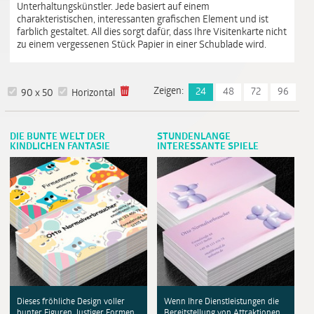
Unterhaltungskünstler. Jede basiert auf einem
charakteristischen, interessanten grafischen Element und ist
farblich gestaltet. All dies sorgt dafür, dass Ihre Visitenkarte nicht
zu einem vergessenen Stück Papier in einer Schublade wird.
Zeigen:
24
48
72
96
90 x 50
Horizontal
DIE BUNTE WELT DER
STUNDENLANGE
KINDLICHEN FANTASIE
INTERESSANTE SPIELE
Dieses fröhliche Design voller
Wenn Ihre Dienstleistungen die
bunter Figuren, lustiger Formen
Bereitstellung von Attraktionen