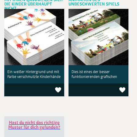
MIT IHNEN LANGWEILEN SICH
ANIMATION DES
DIE KINDER ÜBERHAUPT
UNBESCHWERTEN SPIELS
NICHT
Ein weißer Hintergrund und mit
Dies ist eines der besser
Farbe verschmutzte Kinderhände
funktionierenden grafischen
Hast du nicht das richtige
Muster für dich gefunden?