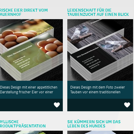
RISCHE EIER DIREKT VOM
LEIDENSCHAFT FÜR DIE
AUERNHOF
TAUBENZUCHT AUF EINEN BLICK
Dieses Design mit einer appetitlichen
Dieses Design mit dem Foto zweier
Darstellung frischer Eier vor einer
Tauben vor einem traditionellen
DYLLISCHE
SIE KÜMMERN SICH UM DAS
RODUKTPRÄSENTATION
LEBEN DES HUNDES