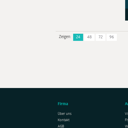
Zeigen:
24
48
72
96
Firma
A
Über uns
Vi
Kontakt
Fl
AGB
W