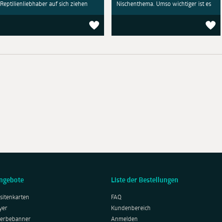
Reptilienliebhaber auf sich ziehen
Nischenthema. Umso wichtiger ist es
ngebote
Liste der Bestellungen
sitenkarten
FAQ
yer
Kundenbereich
erbebanner
Anmelden