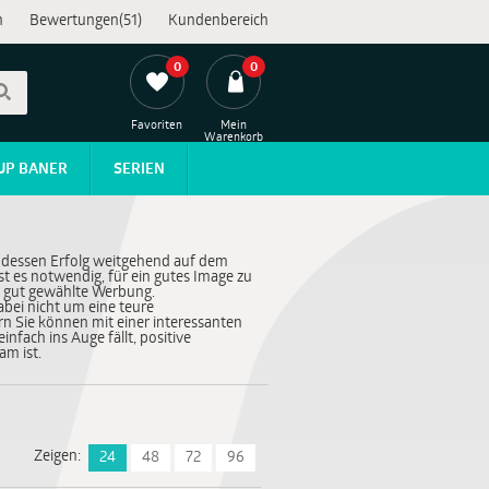
n
Bewertungen(51)
Kundenbereich
0
0
Favoriten
Mein
Warenkorb
UP BANER
SERIEN
 dessen Erfolg weitgehend auf dem
st es notwendig, für ein gutes Image zu
st gut gewählte Werbung.
abei nicht um eine teure
 Sie können mit einer interessanten
infach ins Auge fällt, positive
am ist.
Zeigen:
24
48
72
96