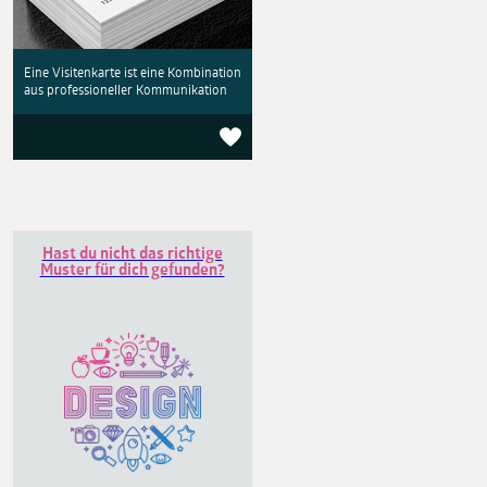
Eine Visitenkarte ist eine Kombination
aus professioneller Kommunikation
Hast du nicht das richtige
Muster für dich gefunden?