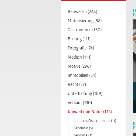
F
Bauwesen (244)
B
Motorisierung (88)
Gastronomie (160)
Bildung (111)
Fotografie (74)
Medizin (114)
Motive (296)
Immobilien (54)
Recht (37)
Unterhaltung (109)
Verkauf (130)
Umwelt und Natur (133)
Landschaftsarchitektur (11)
I
P
Geodäsie (5)
Geologie (3)