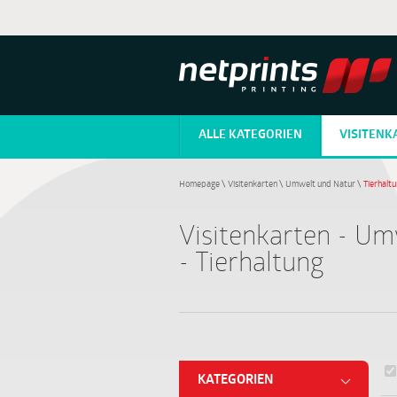
ALLE KATEGORIEN
VISITENK
Homepage
\
Visitenkarten
\
Umwelt und Natur
\
Tierhalt
Visitenkarten - U
- Tierhaltung
KATEGORIEN