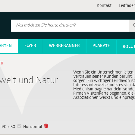
Kontakt
Leitfade
ARTEN
FLYER
WERBEBANNER
PLAKATE
ROLL-
ung
Wenn Sie ein Unternehmen leiten,
Vertrauen seiner Kunden beruht, i
mwelt und Natur
sorgen. Ein wichtiger Teil davon i
Interessanterweise muss es sich d
Medienkampagne handeln, sondern
Firmen Visitenkarte beginnen, die e
Assoziationen weckt und einprägs
90 x 50
Horizontal