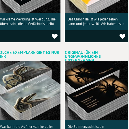
Wirksame Werbung ist Werbung, die
Das Chinchilla ist wie jeder sehen
überrascht, die im Gedächtnis bleibt
kann und jeder weiß. Wir haben es in
OLCHE EXEMPLARE GIBT ES NUR
ORIGINAL FÜR EIN
IER
UNGEWÖHNLICHES
UNTERNEHMEN
Was kann die Aufmerksamkeit aller
Die Spinnenzucht ist ein