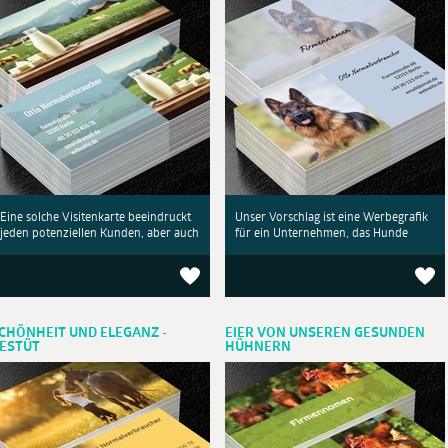
Eine solche Visitenkarte beeindruckt
Unser Vorschlag ist eine Werbegrafik
jeden potenziellen Kunden, aber auch
für ein Unternehmen, das Hunde
CHÖNHEIT UND ELEGANZ -
EIER VON UNSEREN GESUNDEN
ESTÜT
HÜHNERN