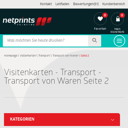
Kontakt
Leitfaden
Bewertungen(51)
Kundenbereich
0
0
Favoriten
Mein
Warenkorb
Homepage
\
Visitenkarten
\
Transport
\
Transport von Waren
\
Seite 2
Visitenkarten - Transport -
Transport von Waren Seite 2
KATEGORIEN