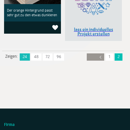
Der orange Hintergrund passt
sehr gut zu den etwas dunkleren
lass ein individuelles
Projekt erstellen
Zeigen:
24
48
72
96
1
2
Firma