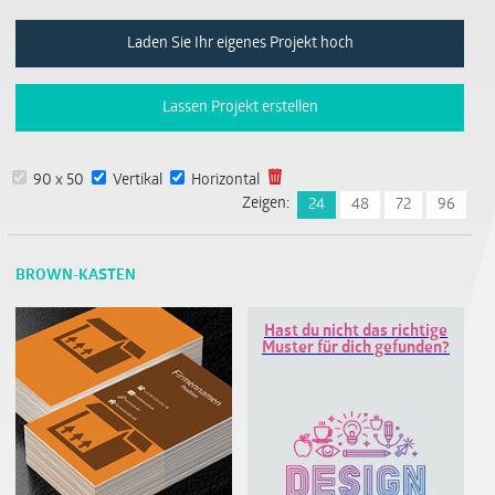
Laden Sie Ihr eigenes Projekt hoch
Lassen Projekt erstellen
90 x 50
Vertikal
Horizontal
Zeigen:
24
48
72
96
BROWN-KASTEN
Hast du nicht das richtige
Muster für dich gefunden?