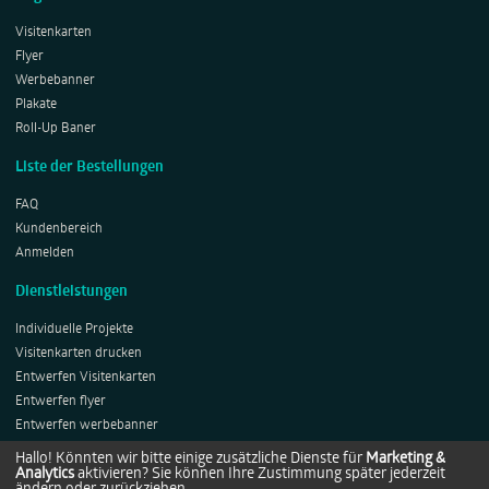
Visitenkarten
Flyer
Werbebanner
Plakate
Roll-Up Baner
Liste der Bestellungen
FAQ
Kundenbereich
Anmelden
Dienstleistungen
Individuelle Projekte
Visitenkarten drucken
Entwerfen Visitenkarten
Entwerfen flyer
Entwerfen werbebanner
Entwerfen Plakates
Hallo! Könnten wir bitte einige zusätzliche Dienste für
Marketing &
Analytics
aktivieren? Sie können Ihre Zustimmung später jederzeit
Entwerfen Roll-ups