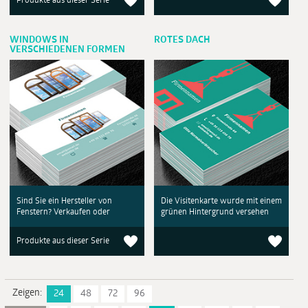
Produkte aus dieser Serie
WINDOWS IN
ROTES DACH
VERSCHIEDENEN FORMEN
Sind Sie ein Hersteller von
Die Visitenkarte wurde mit einem
Fenstern? Verkaufen oder
grünen Hintergrund versehen
Produkte aus dieser Serie
Zeigen:
24
48
72
96