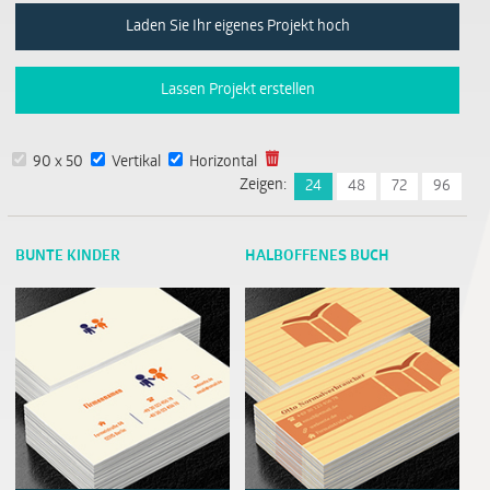
Laden Sie Ihr eigenes Projekt hoch
Lassen Projekt erstellen
90 x 50
Vertikal
Horizontal
Zeigen:
24
48
72
96
BUNTE KINDER
HALBOFFENES BUCH