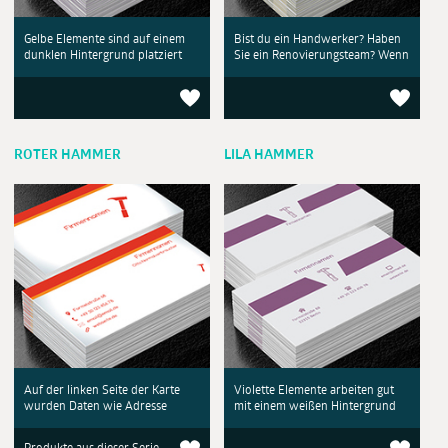
Gelbe Elemente sind auf einem
Bist du ein Handwerker? Haben
dunklen Hintergrund platziert
Sie ein Renovierungsteam? Wenn
ROTER HAMMER
LILA HAMMER
Auf der linken Seite der Karte
Violette Elemente arbeiten gut
wurden Daten wie Adresse
mit einem weißen Hintergrund