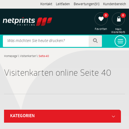
Kontakt
Leitfaden
Bewertungen(51)
Kundenbereich
0
0
Favoriten
Mein
Warenkorb
Homepage
\
Visitenkarten
\
Seite 40
Visitenkarten online Seite 40
KATEGORIEN