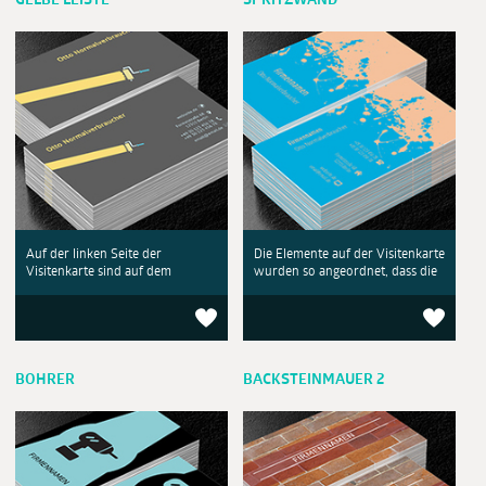
GELBE LEISTE
SPRITZWAND
Auf der linken Seite der
Die Elemente auf der Visitenkarte
Visitenkarte sind auf dem
wurden so angeordnet, dass die
BOHRER
BACKSTEINMAUER 2