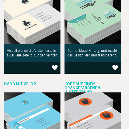
Visuell wurde die Visitenkarte in
Der hellblaue Hintergrund macht
zwei Teile geteilt. Auf der rechten
das Design klar und transparent
HAND MIT GELD 2
KOPF AUF EINEM
ORANGEFARBENEN
HINTERGRUND