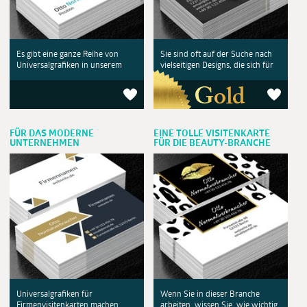
Es gibt eine ganze Reihe von
Sie sind oft auf der Suche nach
Universalgrafiken in unserem
vielseitigen Designs, die sich für
FÜR DAS MODERNE
EINE TOLLE VISITENKARTE
UNTERNEHMEN
FÜR DIE BEAUTY-BRANCHE
Universalgrafiken für
Wenn Sie in dieser Branche
Firmenvisitenkarten machen
arbeiten, wissen Sie, wie wichtig