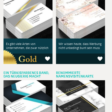
Es gibt viele Arten von
Wir wissen heute, dass Werbung
Unternehmen, die zwar nützlich
nicht unbedingt bunt sein muss
EIN TÜRKISFARBENES BAND,
RENOMMIERTE
DAS NEUGIERIG MACHT
NAMENSVISITENKARTE