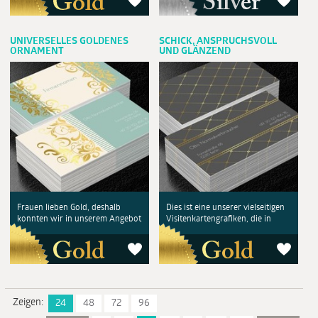
UNIVERSELLES GOLDENES
SCHICK, ANSPRUCHSVOLL
ORNAMENT
UND GLÄNZEND
Frauen lieben Gold, deshalb
Dies ist eine unserer vielseitigen
konnten wir in unserem Angebot
Visitenkartengrafiken, die in
Zeigen:
24
48
72
96