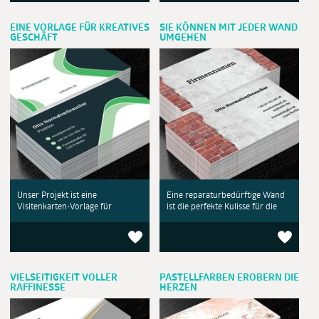
EINE VORLAGE FÜR KREATIVES
SIE KÖNNEN MIT JEDER WAND
GESCHÄFT
UMGEHEN
Unser Projekt ist eine
Eine reparaturbedürftige Wand
Visitenkarten-Vorlage für
ist die perfekte Kulisse für die
VIELSEITIGKEIT VOLLER
PASTELLFARBEN EROBERN DIE
RAFFINESSE
HERZEN