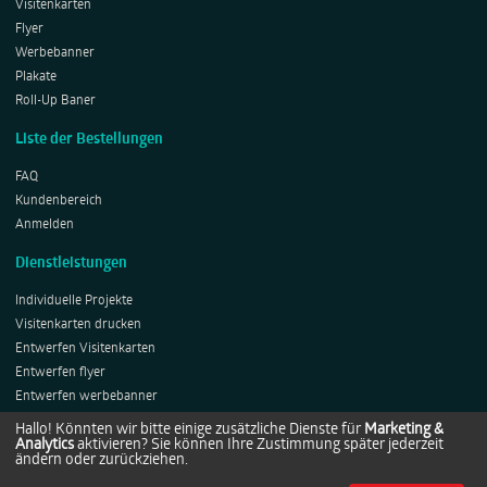
Visitenkarten
Flyer
Werbebanner
Plakate
Roll-Up Baner
Liste der Bestellungen
FAQ
Kundenbereich
Anmelden
Dienstleistungen
Individuelle Projekte
Visitenkarten drucken
Entwerfen Visitenkarten
Entwerfen flyer
Entwerfen werbebanner
Entwerfen Plakates
Hallo! Könnten wir bitte einige zusätzliche Dienste für
Marketing &
Analytics
aktivieren? Sie können Ihre Zustimmung später jederzeit
Entwerfen Roll-ups
ändern oder zurückziehen.