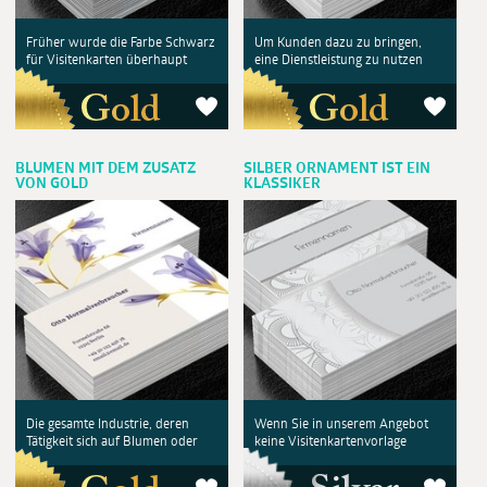
Früher wurde die Farbe Schwarz
Um Kunden dazu zu bringen,
für Visitenkarten überhaupt
eine Dienstleistung zu nutzen
BLUMEN MIT DEM ZUSATZ
SILBER ORNAMENT IST EIN
VON GOLD
KLASSIKER
Die gesamte Industrie, deren
Wenn Sie in unserem Angebot
Tätigkeit sich auf Blumen oder
keine Visitenkartenvorlage