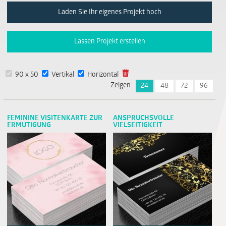
Laden Sie Ihr eigenes Projekt hoch
Lassen Projekt erstellen
90 x 50
Vertikal
Horizontal
Zeigen:
24
48
72
96
FEMININE VISITENKARTE ZUR
ANSPRUCHSVOLLE
ERMUTIGUNG
VIELSEITIGKEIT