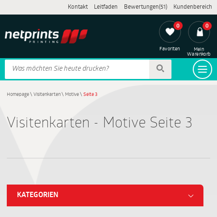
Kontakt
Leitfaden
Bewertungen(51)
Kundenbereich
0
0
Favoriten
Mein
Warenkorb
Homepage
\
Visitenkarten
\
Motive
\
Seite 3
Visitenkarten - Motive Seite 3
KATEGORIEN