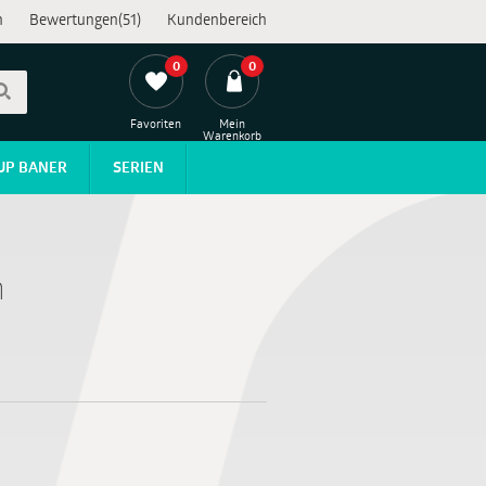
n
Bewertungen(51)
Kundenbereich
0
0
Favoriten
Mein
Warenkorb
UP BANER
SERIEN
n