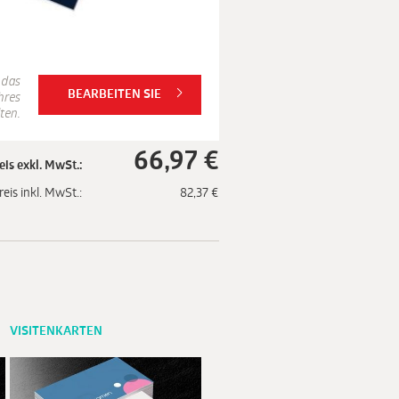
 das
BEARBEITEN SIE
hres
ten.
66,97
€
eis exkl. MwSt.:
reis inkl. MwSt.:
82,37
€
VISITENKARTEN
VISITENKARTEN