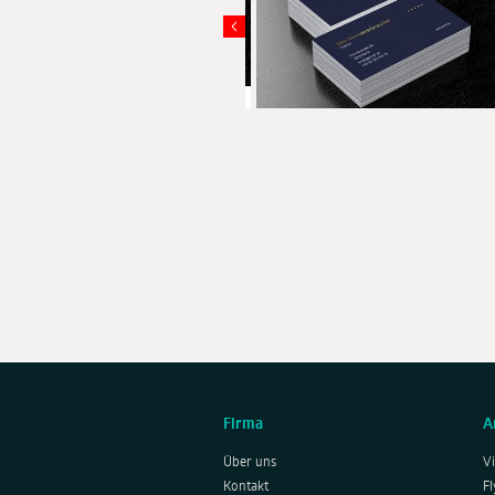
4 Farben zur Auswahl
Firma
A
Über uns
Vi
Kontakt
Fl