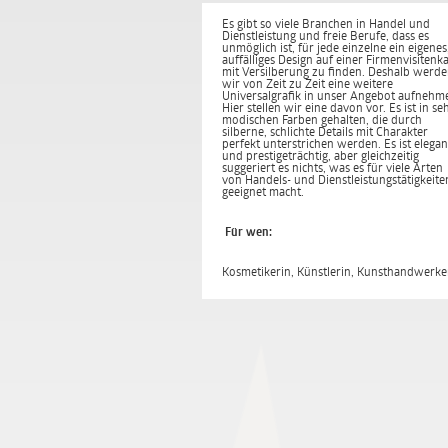
Es gibt so viele Branchen in Handel und
Dienstleistung und freie Berufe, dass es
unmöglich ist, für jede einzelne ein eigenes
auffälliges Design auf einer Firmenvisitenk
mit Versilberung zu finden. Deshalb werd
wir von Zeit zu Zeit eine weitere
Universalgrafik in unser Angebot aufnehm
Hier stellen wir eine davon vor. Es ist in se
modischen Farben gehalten, die durch
silberne, schlichte Details mit Charakter
perfekt unterstrichen werden. Es ist elegan
und prestigeträchtig, aber gleichzeitig
suggeriert es nichts, was es für viele Arten
von Handels- und Dienstleistungstätigkeite
geeignet macht.
Für wen:
Kosmetikerin, Künstlerin, Kunsthandwerke