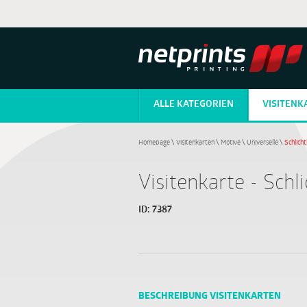
ALLE KATEGORIEN
VISITENK
Homepage
\
Visitenkarten
\
Motive
\
Universelle
\
Schlich
Visitenkarte - Schl
ID:
7387
BESCHREIBUNG VISITENKARTEN