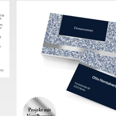
,
arte
en
en.
hr
t
n
rin