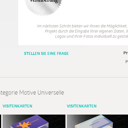
Im nächsten Schritt bieten wir Ihnen die Möglichkeit,
Projekt durch die Eingabe Ihrer eigenen Daten, I
Logos und Ihrer Fotos individuell zu gestal
Pr
STELLEN SIE EINE FRAGE
P
tegorie Motive Universelle
VISITENKARTEN
VISITENKARTEN