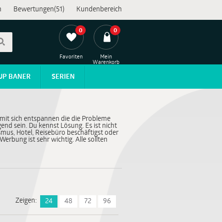
n
Bewertungen(51)
Kundenbereich
0
0
Favoriten
Mein
Warenkorb
UP BANER
SERIEN
damit sich entspannen die die Probleme
end sein. Du kennst Lösung. Es ist nicht
smus, Hotel, Reisebüro beschäftigst oder
erbung ist sehr wichtig. Alle sollten
Zeigen:
24
48
72
96