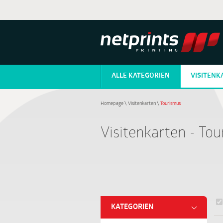
ALLE KATEGORIEN
VISITENK
Homepage
\
Visitenkarten
\
Tourismus
Visitenkarten - To
KATEGORIEN