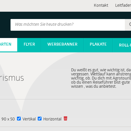
Kontakt
Leitfade
ARTEN
FLYER
WERBEBANNER
PLAKATE
ROLL-
Du weißt es gut, wie wichtig ist, 
vergessen. Wettlauf kann anstreng
urismus
wichtig, ob. Du dich mit Agrotouri
ob du einen Reiseführer bist-gute W
wissen , was du anbietest.
90 x 50
Vertikal
Horizontal