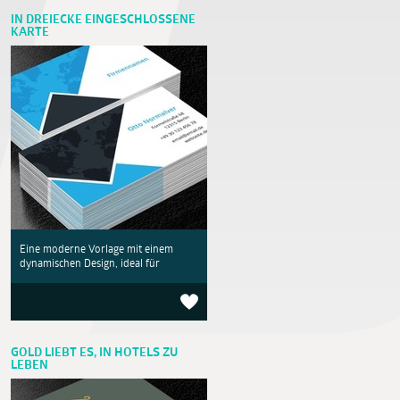
IN DREIECKE EINGESCHLOSSENE
KARTE
Eine moderne Vorlage mit einem
dynamischen Design, ideal für
GOLD LIEBT ES, IN HOTELS ZU
LEBEN