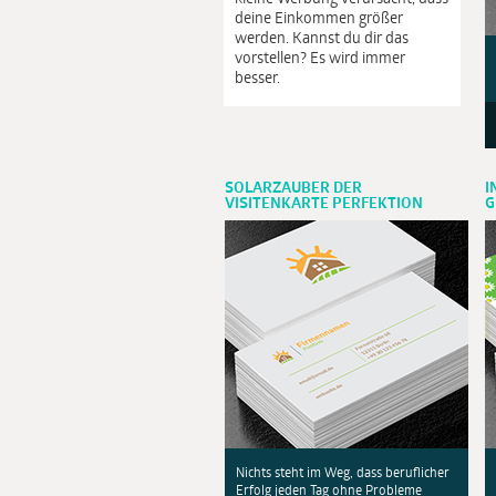
deine Einkommen größer
werden. Kannst du dir das
vorstellen? Es wird immer
besser.
SOLARZAUBER DER
I
VISITENKARTE PERFEKTION
G
Nichts steht im Weg, dass beruflicher
Erfolg jeden Tag ohne Probleme