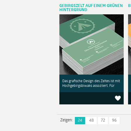
GEBIRGSZELT AUF EINEM GRÜNEN
B
HINTERGRUND
Das grafische Design des Zeltes ist mit
Hochgebirgsbiwaks assoziiert. Für
Zeigen:
24
48
72
96