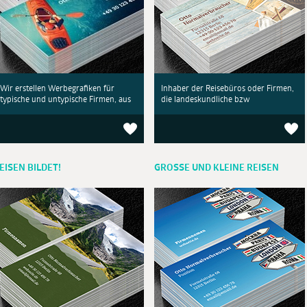
Wir erstellen Werbegrafiken für
Inhaber der Reisebüros oder Firmen,
typische und untypische Firmen, aus
die landeskundliche bzw
EISEN BILDET!
GROSSE UND KLEINE REISEN