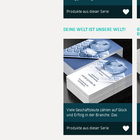
Produkte aus dieser Serie
DEINE WELT IST UNSERE WELT!
G
B
Viele Geschäftsleute zählen auf Glück
und Erfolg in der Branche. Das
Produkte aus dieser Serie