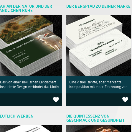
AH AN DER NATUR UND DER
DER BERGPFAD ZU DEINER MARKE
ÄNDLICHEN RUHE
Das von einer idyllischen Landschaft
Eine visuell sanfte, aber markante
inspirierte Design verbindet das Motiv
Komposition mit einer Zeichnung von
EUTLICH WERBEN
DIE QUINTESSENZ VON
GESCHMACK UND GESUNDHEIT