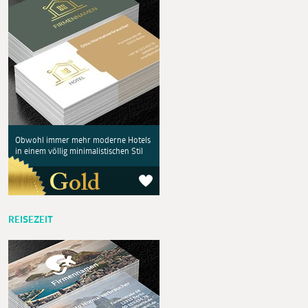
Obwohl immer mehr moderne Hotels
in einem völlig minimalistischen Stil
REISEZEIT