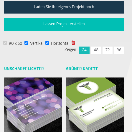
Laden Sie Ihr eigenes Projekt hoch
Lassen Projekt erstellen
90 x 50
Vertikal
Horizontal
Zeigen:
24
48
72
96
UNSCHARFE LICHTER
GRÜNER KADETT