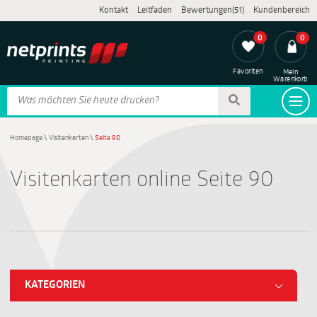
Kontakt
Leitfaden
Bewertungen(51)
Kundenbereich
0
0
Favoriten
Mein
Warenkorb
Homepage
\
Visitenkarten
\
Seite 90
Visitenkarten online Seite 90
KATEGORIEN