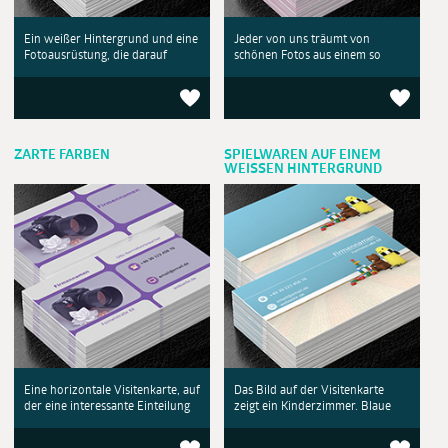
Ein weißer Hintergrund und eine
Jeder von uns träumt von
Fotoausrüstung, die darauf
schönen Fotos aus einem so
ZARTE FARBEN
SPIELWAREN AUF EINEM
WEISSEN HINTERGRUND
Eine horizontale Visitenkarte, auf
Das Bild auf der Visitenkarte
der eine interessante Einteilung
zeigt ein Kinderzimmer. Blaue