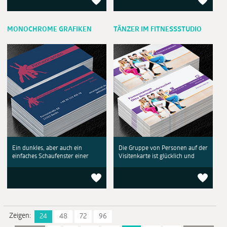
MONOCHROME GRAFIKEN
TÄNZER IM FITNESSSTUDIO
Ein dunkles, aber auch ein
Die Gruppe von Personen auf der
einfaches Schaufenster einer
Visitenkarte ist glücklich und
Zeigen:
24
48
72
96