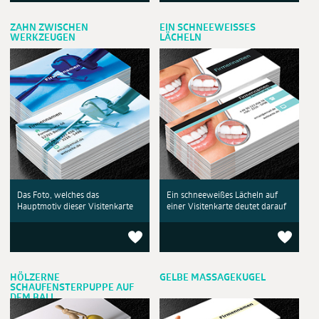
ZAHN ZWISCHEN
EIN SCHNEEWEISSES
WERKZEUGEN
LÄCHELN
Das Foto, welches das
Ein schneeweißes Lächeln auf
Hauptmotiv dieser Visitenkarte
einer Visitenkarte deutet darauf
HÖLZERNE
GELBE MASSAGEKUGEL
SCHAUFENSTERPUPPE AUF
DEM BALL