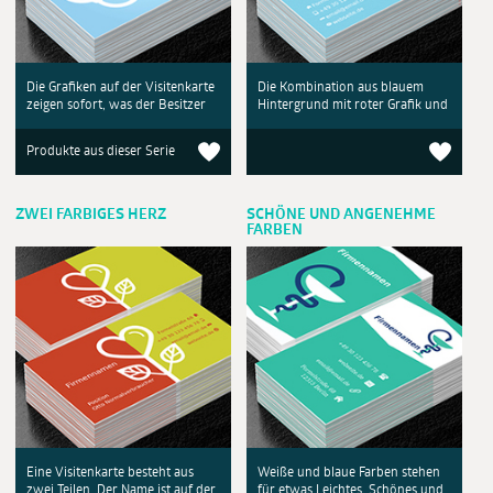
Die Grafiken auf der Visitenkarte
Die Kombination aus blauem
zeigen sofort, was der Besitzer
Hintergrund mit roter Grafik und
Produkte aus dieser Serie
ZWEI FARBIGES HERZ
SCHÖNE UND ANGENEHME
FARBEN
Eine Visitenkarte besteht aus
Weiße und blaue Farben stehen
zwei Teilen. Der Name ist auf der
für etwas Leichtes, Schönes und