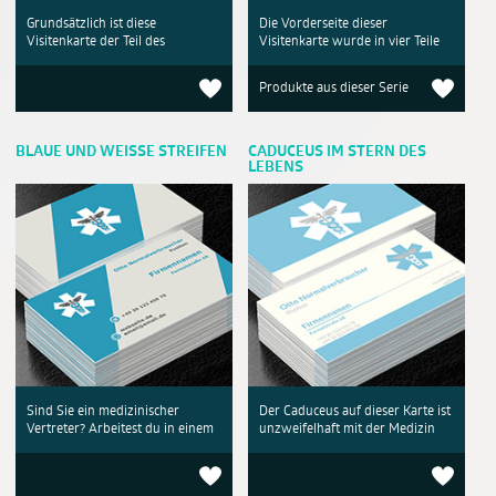
Grundsätzlich ist diese
Die Vorderseite dieser
Visitenkarte der Teil des
Visitenkarte wurde in vier Teile
Produkte aus dieser Serie
BLAUE UND WEISSE STREIFEN
CADUCEUS IM STERN DES
LEBENS
Sind Sie ein medizinischer
Der Caduceus auf dieser Karte ist
Vertreter? Arbeitest du in einem
unzweifelhaft mit der Medizin