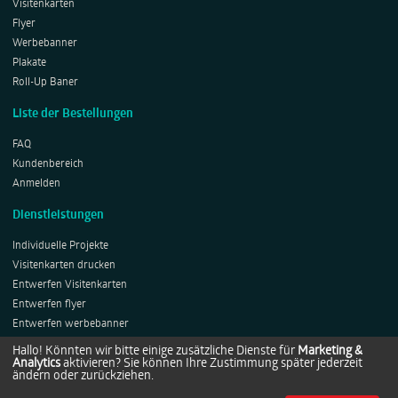
Visitenkarten
Flyer
Werbebanner
Plakate
Roll-Up Baner
Liste der Bestellungen
FAQ
Kundenbereich
Anmelden
Dienstleistungen
Individuelle Projekte
Visitenkarten drucken
Entwerfen Visitenkarten
Entwerfen flyer
Entwerfen werbebanner
Entwerfen Plakates
Hallo! Könnten wir bitte einige zusätzliche Dienste für
Marketing &
Analytics
aktivieren? Sie können Ihre Zustimmung später jederzeit
Entwerfen Roll-ups
ändern oder zurückziehen.