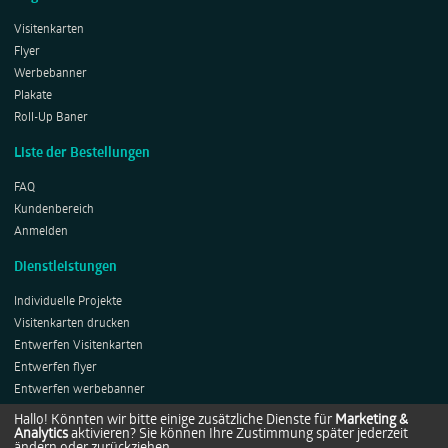
Visitenkarten
Flyer
Werbebanner
Plakate
Roll-Up Baner
Liste der Bestellungen
FAQ
Kundenbereich
Anmelden
Dienstleistungen
Individuelle Projekte
Visitenkarten drucken
Entwerfen Visitenkarten
Entwerfen flyer
Entwerfen werbebanner
Entwerfen Plakates
Hallo! Könnten wir bitte einige zusätzliche Dienste für
Marketing &
Analytics
aktivieren? Sie können Ihre Zustimmung später jederzeit
Entwerfen Roll-ups