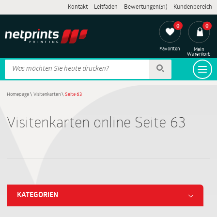
Kontakt
Leitfaden
Bewertungen(51)
Kundenbereich
0
0
Favoriten
Mein
Warenkorb
Homepage
\
Visitenkarten
\
Seite 63
Visitenkarten online Seite 63
KATEGORIEN