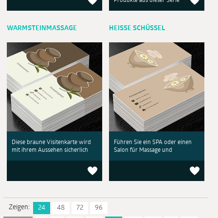
Produkte aus dieser Serie
WARMSTEINMASSAGE
HEISSE SCHÜSSEL
Diese braune Visitenkarte wird
Führen Sie ein SPA oder einen
mit ihrem Aussehen sicherlich
Salon für Massage und
Zeigen:
24
48
72
96