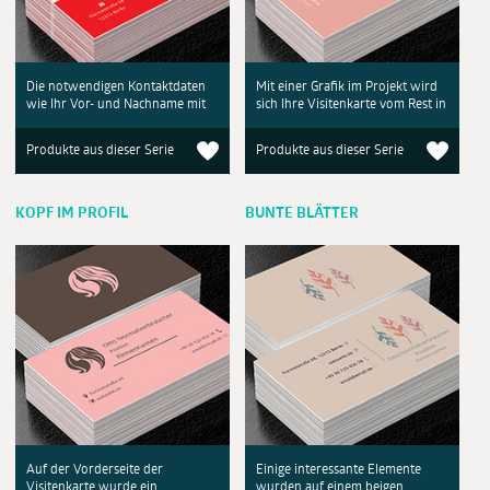
Die notwendigen Kontaktdaten
Mit einer Grafik im Projekt wird
wie Ihr Vor- und Nachname mit
sich Ihre Visitenkarte vom Rest in
Produkte aus dieser Serie
Produkte aus dieser Serie
KOPF IM PROFIL
BUNTE BLÄTTER
Auf der Vorderseite der
Einige interessante Elemente
Visitenkarte wurde ein
wurden auf einem beigen