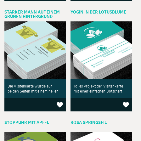
STARKER MANN AUF EINEM
YOGIN IN DER LOTUSBLUME
GRÜNEN HINTERGRUND
Die Visitenkarte wurde auf
Tolles Projekt der Visitenkarte
beiden Seiten mit einem hellen
mit einer einfachen Botschaft
STOPPUHR MIT APFEL
ROSA SPRINGSEIL