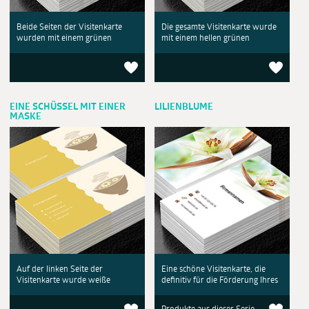
Beide Seiten der Visitenkarte
Die gesamte Visitenkarte wurde
wurden mit einem grünen
mit einem hellen grünen
EINE SCHÜSSEL MIT EINER
LILIENBLUME
MASKE
Auf der linken Seite der
Eine schöne Visitenkarte, die
Visitenkarte wurde weiße
definitiv für die Förderung Ihres