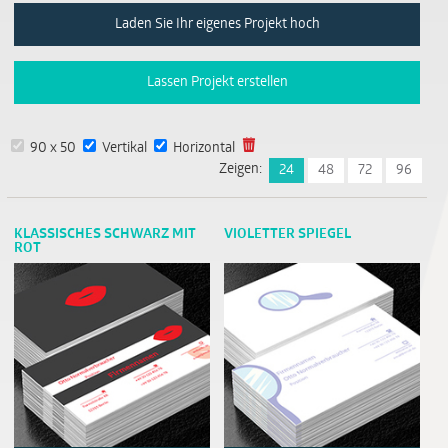
Laden Sie Ihr eigenes Projekt hoch
Lassen Projekt erstellen
90 x 50
Vertikal
Horizontal
Zeigen:
24
48
72
96
KLASSISCHES SCHWARZ MIT
VIOLETTER SPIEGEL
ROT