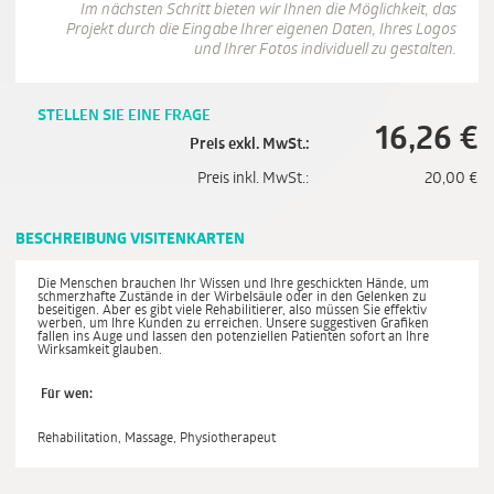
Im nächsten Schritt bieten wir Ihnen die Möglichkeit, das
Projekt durch die Eingabe Ihrer eigenen Daten, Ihres Logos
und Ihrer Fotos individuell zu gestalten.
STELLEN SIE EINE FRAGE
16,26
€
Preis exkl. MwSt.:
Preis inkl. MwSt.:
20,00
€
BESCHREIBUNG VISITENKARTEN
Die Menschen brauchen Ihr Wissen und Ihre geschickten Hände, um
schmerzhafte Zustände in der Wirbelsäule oder in den Gelenken zu
beseitigen. Aber es gibt viele Rehabilitierer, also müssen Sie effektiv
werben, um Ihre Kunden zu erreichen. Unsere suggestiven Grafiken
fallen ins Auge und lassen den potenziellen Patienten sofort an Ihre
Wirksamkeit glauben.
Für wen:
Rehabilitation, Massage, Physiotherapeut