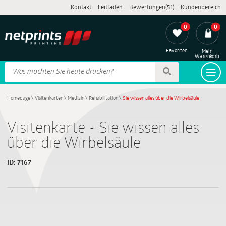
Kontakt
Leitfaden
Bewertungen(51)
Kundenbereich
0
0
Favoriten
Mein
Warenkorb
Homepage
\
Visitenkarten
\
Medizin
\
Rehabilitation
\
Sie wissen alles über die Wirbelsäule
Visitenkarte - Sie wissen alles
über die Wirbelsäule
ID:
7167