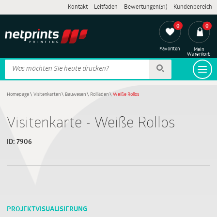
Kontakt
Leitfaden
Bewertungen(51)
Kundenbereich
0
0
Favoriten
Mein
Warenkorb
Homepage
\
Visitenkarten
\
Bauwesen
\
Rollläden
\
Weiße Rollos
Visitenkarte - Weiße Rollos
ID:
7906
PROJEKTVISUALISIERUNG