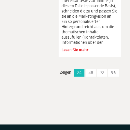
interessanteste Aufnahme (in
diesem Fall die passende Basis),
schneiden die zu und passen Sie
sie an die Marketingvision an.
Ein so personalisierter
Hintergrund reicht aus, um die
thematischen Inhalte
auszufüllen (Kontaktdaten,
Informationen über den
Lesen Sie mehr
Zeigen:
24
48
72
96