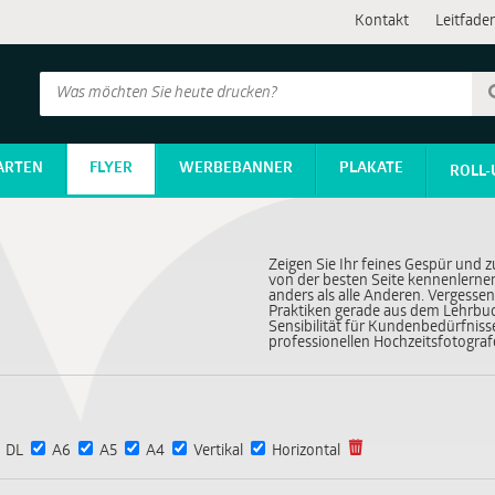
Kontakt
Leitfade
ARTEN
FLYER
WERBEBANNER
PLAKATE
ROLL-
Zeigen Sie Ihr feines Gespür und z
von der besten Seite kennenlerne
anders als alle Anderen. Vergessen
Praktiken gerade aus dem Lehrbuch
Sensibilität für Kundenbedürfnisse
professionellen Hochzeitsfotografe
DL
A6
A5
A4
Vertikal
Horizontal