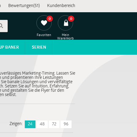
n
Bewertungen(51)
Kundenbereich
0
0
Favoriten
Mein
Warenkorb
UP BANER
SERIEN
uverlässiges Marketing-Timing. Lassen Sie
n und präsentieren Ihre Leistungen
 Sie banale Lösungen und vervielfältigte
. Setzen Sie auf Intuition, Erfahrung,
 und gestalten Sie die Flyer für den
n selbst.
Zeigen:
24
48
72
96