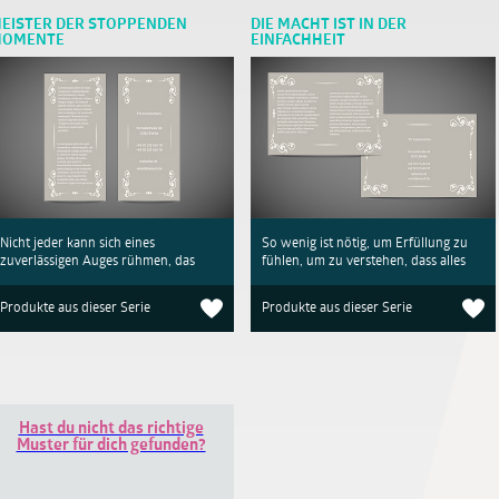
EISTER DER STOPPENDEN
DIE MACHT IST IN DER
OMENTE
EINFACHHEIT
Nicht jeder kann sich eines
So wenig ist nötig, um Erfüllung zu
zuverlässigen Auges rühmen, das
fühlen, um zu verstehen, dass alles
Produkte aus dieser Serie
Produkte aus dieser Serie
Hast du nicht das richtige
Muster für dich gefunden?