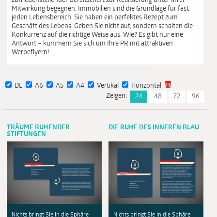
zufriedenstellender Bereitschaft zur Realisierung unter Ihrer
Mitwirkung begegnen. Immobilien sind die Grundlage für fast
jeden Lebensbereich. Sie haben ein perfektes Rezept zum
Geschäft des Lebens. Geben Sie nicht auf, sondern schalten die
Konkurrenz auf die richtige Weise aus. Wie? Es gibt nur eine
Antwort – kümmern Sie sich um Ihre PR mit attraktiven
Werbeflyern!
DL
A6
A5
A4
Vertikal
Horizontal
Zeigen:
24
48
72
96
TRÄUME RUHENDER
DIE RUHE DES INNEREN BLAU
STIFTUNGEN
Nichts bringt Sie in die Sphäre
Nichts bringt Sie in die Sphäre