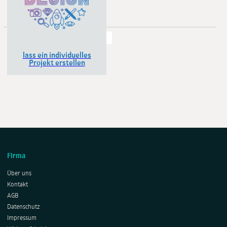
Zeigen:
24
48
72
96
lass ein individuelles
Projekt erstellen
Firma
Über uns
Kontakt
AGB
Datenschutz
Impressum