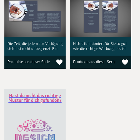
Die Zeit, die jedem zur Verfügung
Nichts funktioniert für Sie so gut
steht, ist nicht unbegrenzt. Ein
wie die richtige Werbung - es ist
Produkte aus dieser Serie
Produkte aus dieser Serie
Hast du nicht das richtige
Muster für dich gefunden?