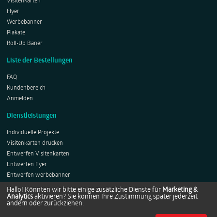
Visitenkarten
Flyer
Werbebanner
Plakate
Roll-Up Baner
Liste der Bestellungen
FAQ
Kundenbereich
Anmelden
Dienstleistungen
Individuelle Projekte
Visitenkarten drucken
Entwerfen Visitenkarten
Entwerfen flyer
Entwerfen werbebanner
Entwerfen Plakates
Hallo! Könnten wir bitte einige zusätzliche Dienste für
Marketing &
Analytics
aktivieren? Sie können Ihre Zustimmung später jederzeit
Entwerfen Roll-ups
ändern oder zurückziehen.