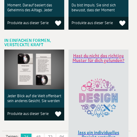
Moment. Darauf basiert das
Du bist Impuls. Sie sind sich
Geheimnis des Alltags. Jeder
bewusst, dass der Moment
Produkte aus dieser Serie
Produkte aus dieser Serie
IN EINFACHEN FORMEN,
VERSTECKTE KRAFT
Hast du nicht das richtige
Muster für dich gefunden?
Jeder Blick auf die Welt offenbart
sein anderes Gesicht. Sie werden
Produkte aus dieser Serie
lass ein individuelles