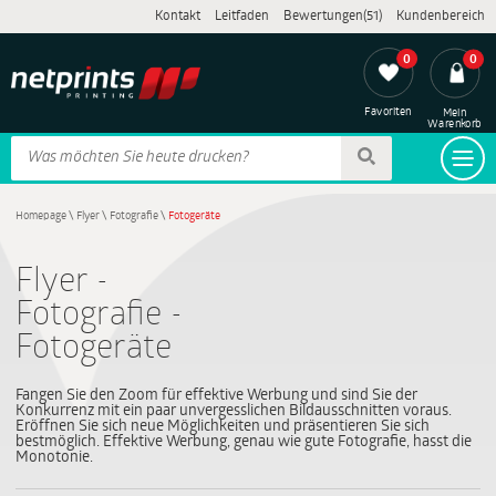
Kontakt
Leitfaden
Bewertungen(51)
Kundenbereich
0
0
Favoriten
Mein
Warenkorb
Homepage
\
Flyer
\
Fotografie
\
Fotogeräte
Flyer -
Fotografie -
Fotogeräte
Fangen Sie den Zoom für effektive Werbung und sind Sie der
Konkurrenz mit ein paar unvergesslichen Bildausschnitten voraus.
Eröffnen Sie sich neue Möglichkeiten und präsentieren Sie sich
bestmöglich. Effektive Werbung, genau wie gute Fotografie, hasst die
Monotonie.