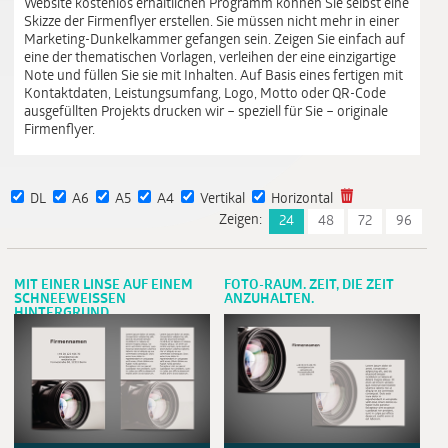
Website kostenlos erhältlichen Programm können Sie selbst eine
Skizze der Firmenflyer erstellen. Sie müssen nicht mehr in einer
Marketing-Dunkelkammer gefangen sein. Zeigen Sie einfach auf
eine der thematischen Vorlagen, verleihen der eine einzigartige
Note und füllen Sie sie mit Inhalten. Auf Basis eines fertigen mit
Kontaktdaten, Leistungsumfang, Logo, Motto oder QR-Code
ausgefüllten Projekts drucken wir – speziell für Sie – originale
Firmenflyer.
DL
A6
A5
A4
Vertikal
Horizontal
Zeigen:
24
48
72
96
MIT EINER LINSE AUF EINEM
FOTO-RAUM. ZEIT, DIE ZEIT
SCHNEEWEISSEN
ANZUHALTEN.
HINTERGRUND