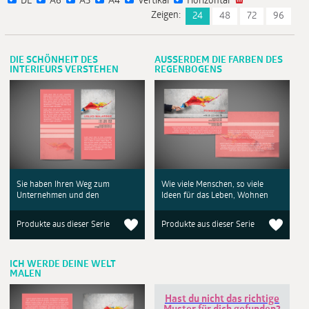
DL
A6
A5
A4
Vertikal
Horizontal
Zeigen:
24
48
72
96
DIE SCHÖNHEIT DES
AUSSERDEM DIE FARBEN DES
INTERIEURS VERSTEHEN
REGENBOGENS
Sie haben Ihren Weg zum
Wie viele Menschen, so viele
Unternehmen und den
Ideen für das Leben, Wohnen
Produkte aus dieser Serie
Produkte aus dieser Serie
ICH WERDE DEINE WELT
MALEN
Hast du nicht das richtige