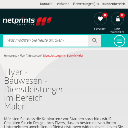
Kontakt
Leitfaden
Bewertungen(51)
Kundenbereich
0
0
Favoriten
Mein
Warenkorb
Homepage
\
Flyer
\
Bauwesen
\
Dienstleistungen im Bereich Maler
Flyer -
Bauwesen -
Dienstleistungen
im Bereich
Maler
Möchten Sie, dass die Konkurrenz vor Staunen sprachlos wird?
Gestalten Sie ein Design Ihres Flyers, das am besten die von Ihrem
Unternehmen angebotenen Dienstleistungen widerspiegelt. Legen Sie