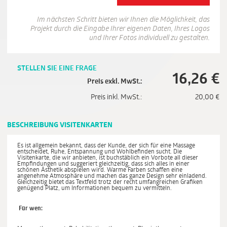
Im nächsten Schritt bieten wir Ihnen die Möglichkeit, das
Projekt durch die Eingabe Ihrer eigenen Daten, Ihres Logos
und Ihrer Fotos individuell zu gestalten.
STELLEN SIE EINE FRAGE
16,26
€
Preis exkl. MwSt.:
Preis inkl. MwSt.:
20,00
€
BESCHREIBUNG VISITENKARTEN
Es ist allgemein bekannt, dass der Kunde, der sich für eine Massage
entscheidet, Ruhe, Entspannung und Wohlbefinden sucht. Die
Visitenkarte, die wir anbieten, ist buchstäblich ein Vorbote all dieser
Empfindungen und suggeriert gleichzeitig, dass sich alles in einer
schönen Ästhetik abspielen wird. Warme Farben schaffen eine
angenehme Atmosphäre und machen das ganze Design sehr einladend.
Gleichzeitig bietet das Textfeld trotz der recht umfangreichen Grafiken
genügend Platz, um Informationen bequem zu vermitteln.
Für wen: