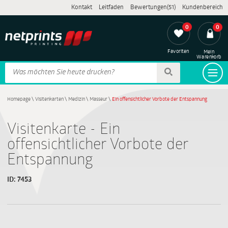
Kontakt
Leitfaden
Bewertungen(51)
Kundenbereich
0
0
Favoriten
Mein
Warenkorb
Homepage
\
Visitenkarten
\
Medizin
\
Masseur
\
Ein offensichtlicher Vorbote der Entspannung
Visitenkarte - Ein
offensichtlicher Vorbote der
Entspannung
ID:
7453