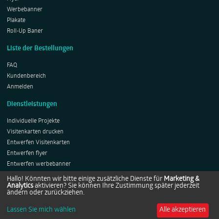
Werbebanner
Plakate
Roll-Up Baner
Liste der Bestellungen
FAQ
Kundenbereich
Anmelden
Dienstleistungen
Individuelle Projekte
Visitenkarten drucken
Entwerfen Visitenkarten
Entwerfen flyer
Entwerfen werbebanner
Entwerfen Plakates
Hallo! Könnten wir bitte einige zusätzliche Dienste für
Marketing &
Analytics
aktivieren? Sie können Ihre Zustimmung später jederzeit
Entwerfen Roll-ups
ändern oder zurückziehen.
Lassen Sie mich wählen
Alle akzeptieren
Copyright © 2014-2026 by Netprints.de All rights reserved.