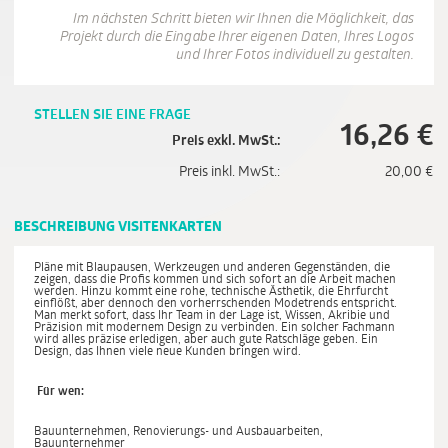
Im nächsten Schritt bieten wir Ihnen die Möglichkeit, das
Projekt durch die Eingabe Ihrer eigenen Daten, Ihres Logos
und Ihrer Fotos individuell zu gestalten.
STELLEN SIE EINE FRAGE
16,26
€
Preis exkl. MwSt.:
Preis inkl. MwSt.:
20,00
€
BESCHREIBUNG VISITENKARTEN
Pläne mit Blaupausen, Werkzeugen und anderen Gegenständen, die
zeigen, dass die Profis kommen und sich sofort an die Arbeit machen
werden. Hinzu kommt eine rohe, technische Ästhetik, die Ehrfurcht
einflößt, aber dennoch den vorherrschenden Modetrends entspricht.
Man merkt sofort, dass Ihr Team in der Lage ist, Wissen, Akribie und
Präzision mit modernem Design zu verbinden. Ein solcher Fachmann
wird alles präzise erledigen, aber auch gute Ratschläge geben. Ein
Design, das Ihnen viele neue Kunden bringen wird.
Für wen:
Bauunternehmen, Renovierungs- und Ausbauarbeiten,
Bauunternehmer