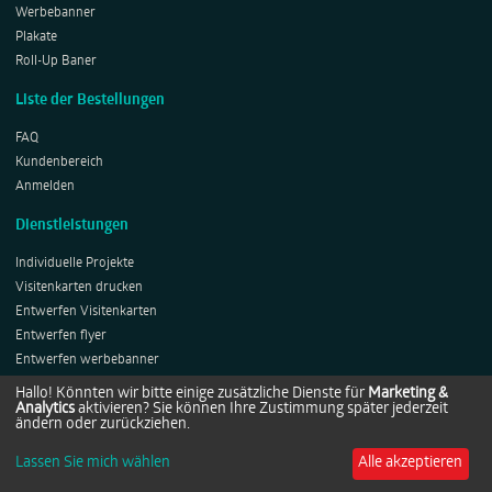
Werbebanner
Plakate
Roll-Up Baner
Liste der Bestellungen
FAQ
Kundenbereich
Anmelden
Dienstleistungen
Individuelle Projekte
Visitenkarten drucken
Entwerfen Visitenkarten
Entwerfen flyer
Entwerfen werbebanner
Entwerfen Plakates
Hallo! Könnten wir bitte einige zusätzliche Dienste für
Marketing &
Analytics
aktivieren? Sie können Ihre Zustimmung später jederzeit
Entwerfen Roll-ups
ändern oder zurückziehen.
Lassen Sie mich wählen
Alle akzeptieren
Copyright © 2014-2026 by Netprints.de All rights reserved.