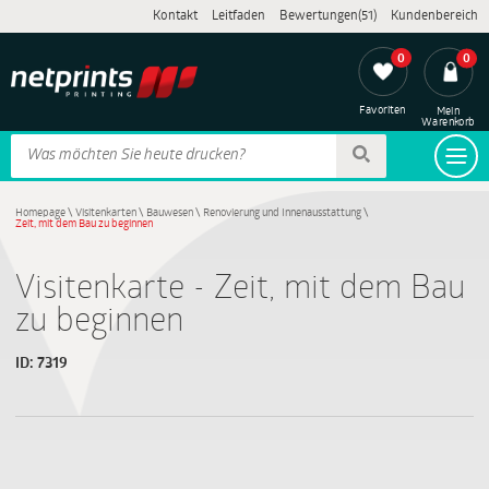
Kontakt
Leitfaden
Bewertungen(51)
Kundenbereich
0
0
Favoriten
Mein
Warenkorb
Homepage
\
Visitenkarten
\
Bauwesen
\
Renovierung und Innenausstattung
\
Zeit, mit dem Bau zu beginnen
Visitenkarte - Zeit, mit dem Bau
zu beginnen
ID:
7319