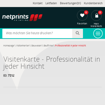
Kontakt
Leitfaden
Bewertungen(51)
Kundenbereich
0
0
Favoriten
Mein
Warenkorb
Homepage
\
Visitenkarten
\
Bauwesen
\
Baufirma
\
Professionalität in jeder Hinsicht
Visitenkarte - Professionalität in
jeder Hinsicht
ID:
7512