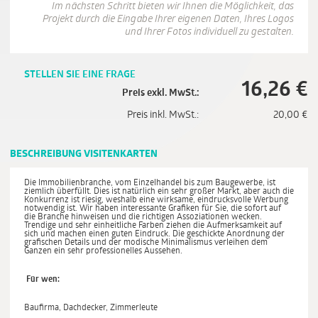
Im nächsten Schritt bieten wir Ihnen die Möglichkeit, das
Projekt durch die Eingabe Ihrer eigenen Daten, Ihres Logos
und Ihrer Fotos individuell zu gestalten.
STELLEN SIE EINE FRAGE
16,26
€
Preis exkl. MwSt.:
Preis inkl. MwSt.:
20,00
€
BESCHREIBUNG VISITENKARTEN
Die Immobilienbranche, vom Einzelhandel bis zum Baugewerbe, ist
ziemlich überfüllt. Dies ist natürlich ein sehr großer Markt, aber auch die
Konkurrenz ist riesig, weshalb eine wirksame, eindrucksvolle Werbung
notwendig ist. Wir haben interessante Grafiken für Sie, die sofort auf
die Branche hinweisen und die richtigen Assoziationen wecken.
Trendige und sehr einheitliche Farben ziehen die Aufmerksamkeit auf
sich und machen einen guten Eindruck. Die geschickte Anordnung der
grafischen Details und der modische Minimalismus verleihen dem
Ganzen ein sehr professionelles Aussehen.
Für wen:
Baufirma, Dachdecker, Zimmerleute