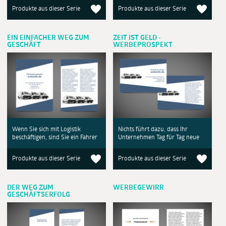
Produkte aus dieser Serie
Produkte aus dieser Serie
EIN EINFACHER WEG ZUM
ZEIT IST GELD -
GESCHÄFT
WERBEPROSPEKT
Wenn Sie sich mit Logistik
Nichts führt dazu, dass Ihr
beschäftigen, sind Sie ein Fahrer
Unternehmen Tag für Tag neue
Produkte aus dieser Serie
Produkte aus dieser Serie
DER WEG ZUM
WERBEGEWIRR
GESCHÄFTSERFOLG