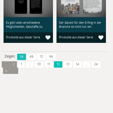
Es gibt viele verschiedene
Der Garant für den Erfolg in der
Möglichkeiten, Geschäfte zu
Branche ist nicht nur ein
Produkte aus dieser Serie
Produkte aus dieser Serie
Zeigen:
24
48
72
96
1
...
10
11
12
13
14
...
24