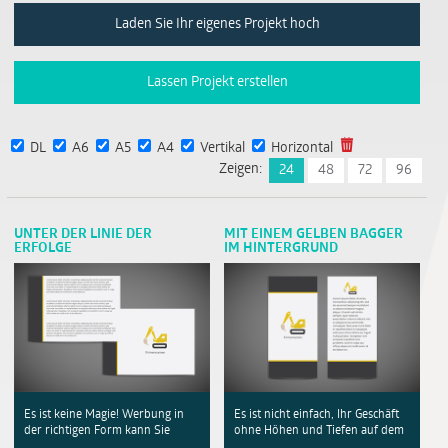
Laden Sie Ihr eigenes Projekt hoch
Lassen Projekt erstellen
DL
A6
A5
A4
Vertikal
Horizontal
Zeigen:
24
48
72
96
UNTER DER LINIE DER
MIT EINEM GELBEN BAGGER
ERFOLGE
IM HINTERGRUND
Es ist keine Magie! Werbung in
Es ist nicht einfach, Ihr Geschäft
der richtigen Form kann Sie
ohne Höhen und Tiefen auf dem