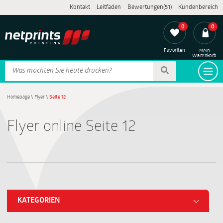
Kontakt
Leitfaden
Bewertungen(51)
Kundenbereich
0
0
Favoriten
Mein
Warenkorb
Homepage
\
Flyer
\
Seite 12
Flyer online Seite 12
KATEGORIEN