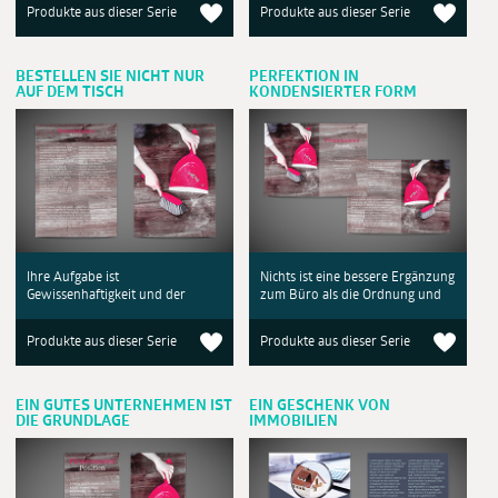
Produkte aus dieser Serie
Produkte aus dieser Serie
BESTELLEN SIE NICHT NUR
PERFEKTION IN
AUF DEM TISCH
KONDENSIERTER FORM
Ihre Aufgabe ist
Nichts ist eine bessere Ergänzung
Gewissenhaftigkeit und der
zum Büro als die Ordnung und
Produkte aus dieser Serie
Produkte aus dieser Serie
EIN GUTES UNTERNEHMEN IST
EIN GESCHENK VON
DIE GRUNDLAGE
IMMOBILIEN