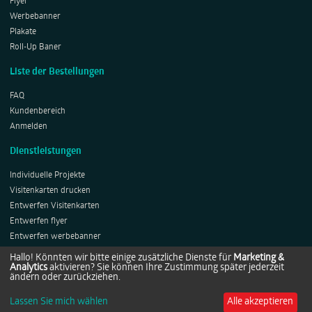
Flyer
Werbebanner
Plakate
Roll-Up Baner
Liste der Bestellungen
FAQ
Kundenbereich
Anmelden
Dienstleistungen
Individuelle Projekte
Visitenkarten drucken
Entwerfen Visitenkarten
Entwerfen flyer
Entwerfen werbebanner
Entwerfen Plakates
Hallo! Könnten wir bitte einige zusätzliche Dienste für
Marketing &
Analytics
aktivieren? Sie können Ihre Zustimmung später jederzeit
Entwerfen Roll-ups
ändern oder zurückziehen.
Lassen Sie mich wählen
Alle akzeptieren
Copyright © 2014-2026 by Netprints.de All rights reserved.