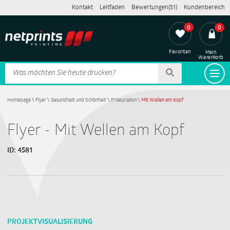
Kontakt
Leitfaden
Bewertungen(51)
Kundenbereich
0
0
Favoriten
Mein
Warenkorb
Homepage
\
Flyer
\
Gesundheit und Schönheit
\
Friseursalon
\
Mit Wellen am Kopf
Flyer - Mit Wellen am Kopf
ID:
4581
PROJEKTVISUALISIERUNG