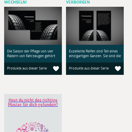
WECHSELN!
VERBORGEN
Die Saison der Pflege von vier
Exzellente Reifen sind Teil eines
Rädern von Fahrzeugen gehört
einzigartigen Ganzen. Sie sind die
Produkte aus dieser Serie
Produkte aus dieser Serie
Hast du nicht das richtige
Muster für dich gefunden?