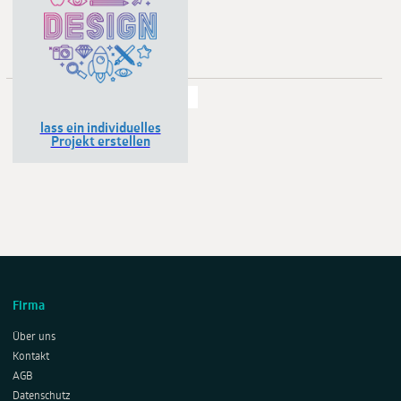
Zeigen:
24
48
72
96
lass ein individuelles
Projekt erstellen
Firma
Über uns
Kontakt
AGB
Datenschutz