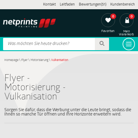
Kontakt
Leitfaden
Bewertungen(51)
Kundenbereich
0
0
Favoriten
Mein
Warenkorb
Homepage
\
Flyer
\
Motorisierung
\
Vulkanisation
Flyer -
Motorisierung -
Vulkanisation
Sorgen Sie dafür, dass die Werbung unter die Leute bringt, sodass die
Ihnen so manche Tür öffnen und Ihre Horizonte erweitern wird.