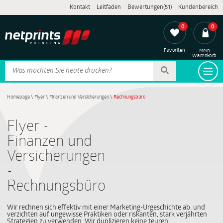
Kontakt
Leitfaden
Bewertungen(51)
Kundenbereich
0
0
Favoriten
Mein
Warenkorb
Homepage
\
Flyer
\
Finanzen und Versicherungen
\
Rechnungsbüro
Flyer -
Finanzen und
Versicherungen
-
Rechnungsbüro
Wir rechnen sich effektiv mit einer Marketing-Urgeschichte ab, und
verzichten auf ungewisse Praktiken oder riskanten, stark verjährten
Strategien zu verwenden. Wir duplizieren keine teuren