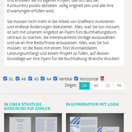
und erstellen Sie Ihr eigenes Projekt, das sich aus der
Konkurrenz positiv abheben, völlig originell sein und alle Ihre
Erwartungen erfüllen wird.
Sie müssen nicht mehr in die Arbeit von Grafikern investieren
und endlose Änderungen diskutieren. Alles, was Sie tun müssen,
ist sich mit unserem Angebot an Flyers fürs Buchhaltungsbüro
vertraut zu machen, die interessanteste Vorlage auszuwählen
und sie an Ihre Bedürfnisse anzupassen. Alles, was Sie tun
müssen, ist die Basis mit einem Text (Kontaktdaten,
Leistungsumfang) und einem Projekt zu füllen, auf dessen
Grundlage wir Ihre Flyers für die Buchhaltung-Branche drucken!
DL
A6
A5
A4
Vertikal
Horizontal
Zeigen:
24
48
72
96
IN EINER STRATEGIE
IN KOMBINATION MIT LOGIK
BASIEREND AUF ZAHLEN