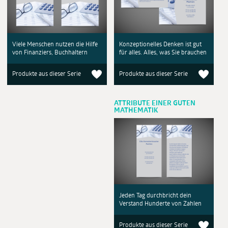
Konzeptionelles Denken ist gut
Viele Menschen nutzen die Hilfe
für alles. Alles, was Sie brauchen
von Finanziers, Buchhaltern
Produkte aus dieser Serie
Produkte aus dieser Serie
ATTRIBUTE EINER GUTEN
MATHEMATIK
Jeden Tag durchbricht dein
Verstand Hunderte von Zahlen
Produkte aus dieser Serie