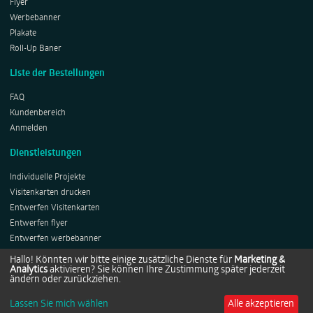
Flyer
Werbebanner
Plakate
Roll-Up Baner
Liste der Bestellungen
FAQ
Kundenbereich
Anmelden
Dienstleistungen
Individuelle Projekte
Visitenkarten drucken
Entwerfen Visitenkarten
Entwerfen flyer
Entwerfen werbebanner
Entwerfen Plakates
Hallo! Könnten wir bitte einige zusätzliche Dienste für
Marketing &
Analytics
aktivieren? Sie können Ihre Zustimmung später jederzeit
Entwerfen Roll-ups
ändern oder zurückziehen.
Lassen Sie mich wählen
Alle akzeptieren
Copyright © 2014-2026 by Netprints.de All rights reserved.