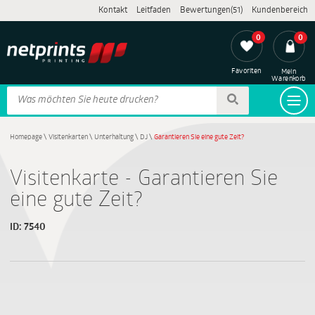
Kontakt
Leitfaden
Bewertungen(51)
Kundenbereich
0
0
Favoriten
Mein
Warenkorb
Homepage
\
Visitenkarten
\
Unterhaltung
\
DJ
\
Garantieren Sie eine gute Zeit?
Visitenkarte - Garantieren Sie
eine gute Zeit?
ID:
7540