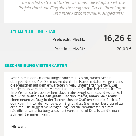
Im nächsten Schritt bieten wir Ihnen die Möglichkeit, das
Projekt durch die Eingabe Ihrer eigenen Daten, Ihres Logos
und Ihrer Fotos individuell zu gestalten.
STELLEN SIE EINE FRAGE
16,26
€
Preis exkl. MwSt.:
Preis inkl. MwSt.:
20,00
€
BESCHREIBUNG VISITENKARTEN
Wenn Sie in der Unterhaltungsbranche tätig sind, haben Sie ein
übergeordnetes Ziel. Sie müssen durch Ihr Handeln dafür sorgen, dass
die Menschen auf dem erwarteten Niveau unterhalten werden. Der
Kunde muss vom ersten Moment an, in dem Sie ihm bei einem Treffen
Ihre Visitenkarte überreichen, davon überzeugt sein, dass dies der Fall
sein wird. Wenn sie einen guten Eindruck macht, haben Sie bereits
einen neuen Auftrag in der Tasche. Unsere Grafiken sind ein Blick auf
den Raum hinter der Konsole, ein Signal, dass Sie immer bereit sind zu
arbeiten. Die suggestive Farbgebung und die Neonlichter, die mit
nächtlicher Unterhaltung assoziiert werden, sind Details, an die man
sich leicht erinnern kann.
Für wen: