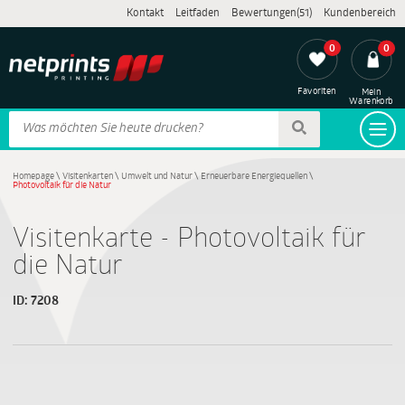
Kontakt
Leitfaden
Bewertungen(51)
Kundenbereich
0
0
Favoriten
Mein
Warenkorb
Homepage
\
Visitenkarten
\
Umwelt und Natur
\
Erneuerbare Energiequellen
\
Photovoltaik für die Natur
Visitenkarte - Photovoltaik für
die Natur
ID:
7208