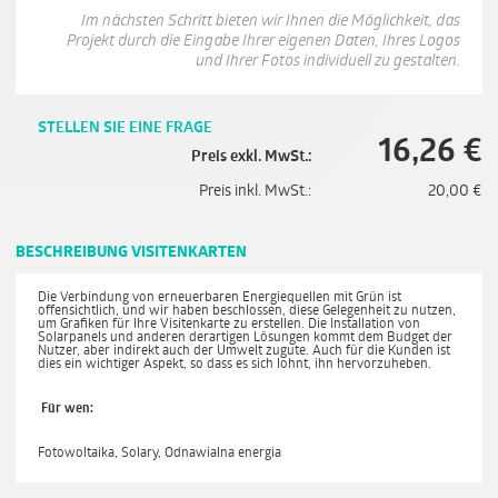
Im nächsten Schritt bieten wir Ihnen die Möglichkeit, das
Projekt durch die Eingabe Ihrer eigenen Daten, Ihres Logos
und Ihrer Fotos individuell zu gestalten.
STELLEN SIE EINE FRAGE
16,26
€
Preis exkl. MwSt.:
Preis inkl. MwSt.:
20,00
€
BESCHREIBUNG VISITENKARTEN
Die Verbindung von erneuerbaren Energiequellen mit Grün ist
offensichtlich, und wir haben beschlossen, diese Gelegenheit zu nutzen,
um Grafiken für Ihre Visitenkarte zu erstellen. Die Installation von
Solarpanels und anderen derartigen Lösungen kommt dem Budget der
Nutzer, aber indirekt auch der Umwelt zugute. Auch für die Kunden ist
dies ein wichtiger Aspekt, so dass es sich lohnt, ihn hervorzuheben.
Für wen:
Fotowoltaika, Solary, Odnawialna energia