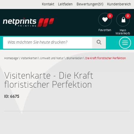
Kontakt
Leitfaden
Bewertungen(51)
Kundenbereich
0
0
Favoriten
Mein
Warenkorb
Homepage
\
Visitenkarten
\
Umwelt und Natur
\
Blumenladen
\
Die Kraft floristischer Perfektion
Visitenkarte - Die Kraft
floristischer Perfektion
ID:
6675