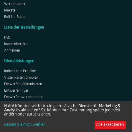
Werbebanner
Plakate
Roll-Up Baner
Liste der Bestellungen
FAQ
Kundenbereich
Anmelden
Dienstleistungen
Individuelle Projekte
Visitenkarten drucken
Entwerfen Visitenkarten
Entwerfen flyer
Entwerfen werbebanner
Entwerfen Plakates
Hallo! Könnten wir bitte einige zusätzliche Dienste für
Marketing &
Analytics
aktivieren? Sie können Ihre Zustimmung später jederzeit
Entwerfen Roll-ups
ändern oder zurückziehen.
Lassen Sie mich wählen
Alle akzeptieren
Copyright © 2014-2026 by Netprints.de All rights reserved.