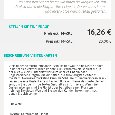
Im nächsten Schritt bieten wir Ihnen die Möglichkeit, das
Projekt durch die Eingabe Ihrer eigenen Daten, Ihres Logos
und Ihrer Fotos individuell zu gestalten.
STELLEN SIE EINE FRAGE
16,26
€
Preis exkl. MwSt.:
Preis inkl. MwSt.:
20,00
€
BESCHREIBUNG VISITENKARTEN
Viele haben versucht, effektiv zu sein, keiner wollte eine Nische finden,
in der er sich verwirklichen könnte. Die Geschäftswelt ist nicht die, in
der alles wie ein Blütenblatt verläuft, aber es gibt ein paar
ungeschriebene Regeln, die dir helfen, die schwierigsten Zeiten zu
meistern. Normales Marketing kann Ihr Schlüssel zu Karrieretoren sein -
lassen Sie eine Visitenkarte mit einem floralen Thema das beste Element
sein, um Sie über Ihr perfektes Geschäft zu informieren. Wenn Sie
Garten arbeiten, sind Sie Florist oder betreiben einen Floristen -
nehmen Sie diesen Weg und Sie werden Kunden bekommen, nach
denen Sie sich sehnen.
Für wen:
Floristik, Gartenarbeit, Florist