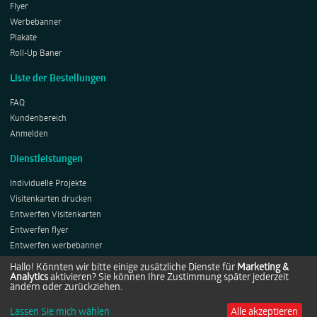
Flyer
Werbebanner
Plakate
Roll-Up Baner
Liste der Bestellungen
FAQ
Kundenbereich
Anmelden
Dienstleistungen
Individuelle Projekte
Visitenkarten drucken
Entwerfen Visitenkarten
Entwerfen flyer
Entwerfen werbebanner
Entwerfen Plakates
Hallo! Könnten wir bitte einige zusätzliche Dienste für
Marketing &
Analytics
aktivieren? Sie können Ihre Zustimmung später jederzeit
Entwerfen Roll-ups
ändern oder zurückziehen.
Lassen Sie mich wählen
Alle akzeptieren
Copyright © 2014-2026 by Netprints.de All rights reserved.