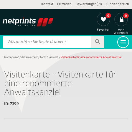
Kontakt
Leitfaden
Bewertungen(51)
Kundenbereich
0
0
Favoriten
Mein
Warenkorb
Homepage
\
Visitenkarten
\
Recht
\
Anwalt
\
Visitenkarte für eine renommierte Anwaltskanzlei
Visitenkarte - Visitenkarte für
eine renommierte
Anwaltskanzlei
ID:
7399