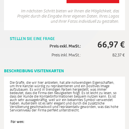
Im nächsten Schritt bieten wir Ihnen die Möglichkeit, das
Projekt durch die Eingabe Ihrer eigenen Daten, Ihres Logos
und Ihrer Fotos individuell zu gestalten.
STELLEN SIE EINE FRAGE
66,97
€
Preis exkl. MwSt.:
Preis inkl. MwSt.:
82,37
€
BESCHREIBUNG VISITENKARTEN
Die Grafik, die wir hier anbieten, hat alle notwendigen Eigenschaften,
um Ihre Kanzlei würdig zu repräsentieren und ein positives Image
aufzubauen. Es wird in trendigen Farben hergestellt, was immer
bedeutet, dass die Firma den Neuigkeiten folgt. Es ist leicht zu lesen, so
dass der Kunde die Kontaktinformationen bequem nutzen kann. Es ist
auch sehr aussagekräftig, weil wir ein bekanntes Symbol verwendet
haben. Außerdem ist es sehr elegant und durch die zusätzliche
Versilberung geschmackvoll und repräsentativ geworden, was das hohe
Serviceniveau der Firma perfekt unterstreicht.
Für wen: