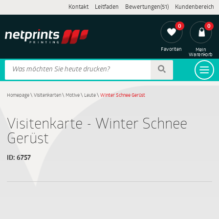
Kontakt
Leitfaden
Bewertungen(51)
Kundenbereich
0
0
Favoriten
Mein
Warenkorb
Homepage
\
Visitenkarten
\
Motive
\
Leute
\
Winter Schnee Gerüst
Visitenkarte - Winter Schnee
Gerüst
ID:
6757