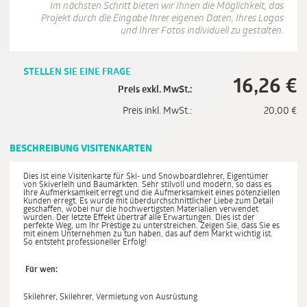
Im nächsten Schritt bieten wir Ihnen die Möglichkeit, das
Projekt durch die Eingabe Ihrer eigenen Daten, Ihres Logos
und Ihrer Fotos individuell zu gestalten.
STELLEN SIE EINE FRAGE
16,26
€
Preis exkl. MwSt.:
Preis inkl. MwSt.:
20,00
€
BESCHREIBUNG VISITENKARTEN
Dies ist eine Visitenkarte für Ski- und Snowboardlehrer, Eigentümer
von Skiverleih und Baumärkten. Sehr stilvoll und modern, so dass es
Ihre Aufmerksamkeit erregt und die Aufmerksamkeit eines potenziellen
Kunden erregt. Es wurde mit überdurchschnittlicher Liebe zum Detail
geschaffen, wobei nur die hochwertigsten Materialien verwendet
wurden. Der letzte Effekt übertraf alle Erwartungen. Dies ist der
perfekte Weg, um Ihr Prestige zu unterstreichen. Zeigen Sie, dass Sie es
mit einem Unternehmen zu tun haben, das auf dem Markt wichtig ist.
So entsteht professioneller Erfolg!
Für wen:
Skilehrer, Skilehrer, Vermietung von Ausrüstung