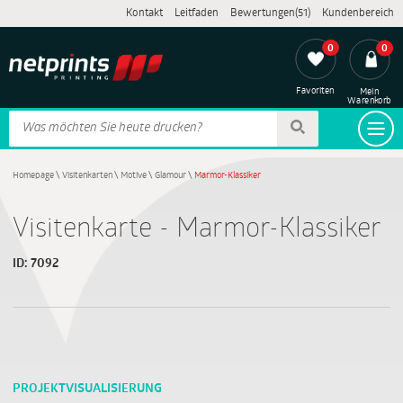
Kontakt
Leitfaden
Bewertungen(51)
Kundenbereich
0
0
Favoriten
Mein
Warenkorb
Homepage
\
Visitenkarten
\
Motive
\
Glamour
\
Marmor-Klassiker
Visitenkarte - Marmor-Klassiker
ID:
7092
PROJEKTVISUALISIERUNG