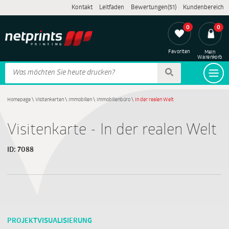
Kontakt
Leitfaden
Bewertungen(51)
Kundenbereich
0
0
Favoriten
Mein
Warenkorb
Homepage
\
Visitenkarten
\
Immobilien
\
Immobilienbüro
\
In der realen Welt
Visitenkarte - In der realen Welt
ID:
7088
PROJEKTVISUALISIERUNG