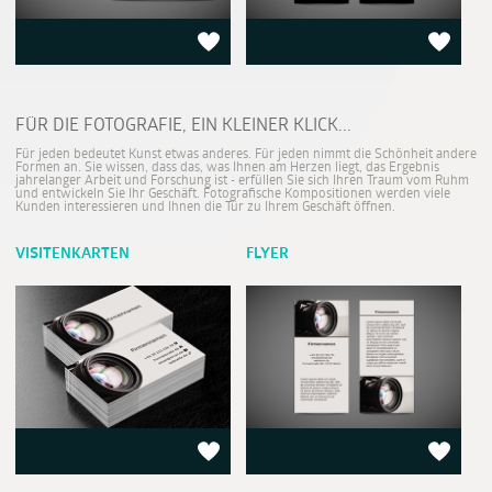
FÜR DIE FOTOGRAFIE, EIN KLEINER KLICK...
Für jeden bedeutet Kunst etwas anderes. Für jeden nimmt die Schönheit andere
Formen an. Sie wissen, dass das, was Ihnen am Herzen liegt, das Ergebnis
jahrelanger Arbeit und Forschung ist - erfüllen Sie sich Ihren Traum vom Ruhm
und entwickeln Sie Ihr Geschäft. Fotografische Kompositionen werden viele
Kunden interessieren und Ihnen die Tür zu Ihrem Geschäft öffnen.
VISITENKARTEN
FLYER