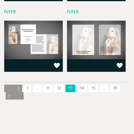
FLYER
FLYER
1
...
11
12
13
14
15
...
19