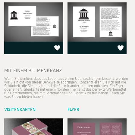
MIT EINEM BLUMENKRANZ
Wenn Sie denken, dass das Leben aus vielen Überraschungen besteht, werden
wir Sie nicht von dieser Denkweise abbringen. Konzentrieren Sie sich auf die
Schönheit, die Sie umgibt und die Sie mit anderen teilen möchten. Ein Flyer
oder eine Visitenkarte mit einem floralen Thema ist das perfekte Werbemittel
für Unternehmen, die mit Gartenarbeit und Floristik zu tun haben. Teilen Sie,
was Sie zu bieten haben.
VISITENKARTEN
FLYER