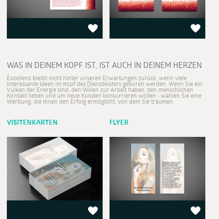
WAS IN DEINEM KOPF IST, IST AUCH IN DEINEM HERZEN
Exzellenz bleibt nicht hinter unseren Erwartungen zurück, wenn viele
interessante Ideen im Kopf des Dienstleisters geboren werden. Wenn Sie ein
Vulkan der Energie sind, den Willen zur Arbeit haben, den menschlichen
Kontakt lieben und um neue Kunden konkurrieren wollen - wählen Sie eine
Werbung, die Ihnen den Erfolg ermöglicht, von dem Sie träumen.
VISITENKARTEN
FLYER