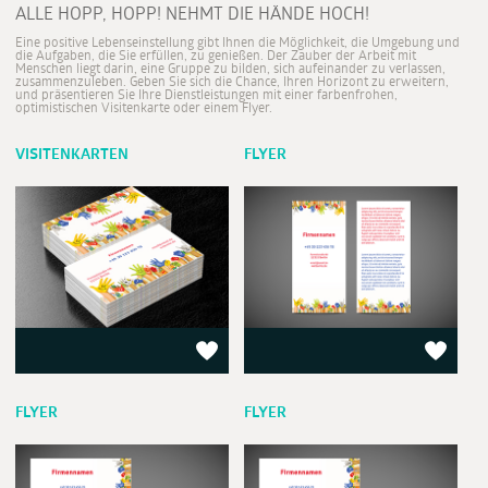
ALLE HOPP, HOPP! NEHMT DIE HÄNDE HOCH!
Eine positive Lebenseinstellung gibt Ihnen die Möglichkeit, die Umgebung und
die Aufgaben, die Sie erfüllen, zu genießen. Der Zauber der Arbeit mit
Menschen liegt darin, eine Gruppe zu bilden, sich aufeinander zu verlassen,
zusammenzuleben. Geben Sie sich die Chance, Ihren Horizont zu erweitern,
und präsentieren Sie Ihre Dienstleistungen mit einer farbenfrohen,
optimistischen Visitenkarte oder einem Flyer.
VISITENKARTEN
FLYER
FLYER
FLYER