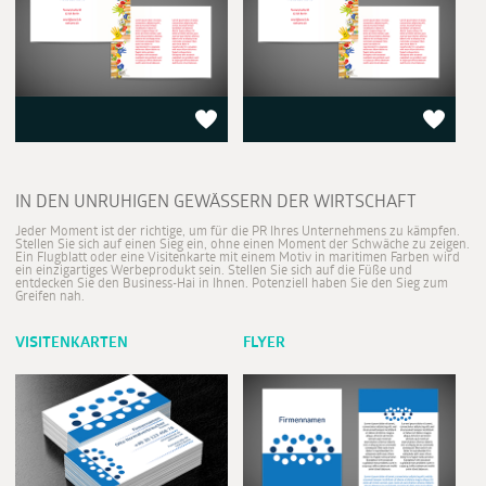
IN DEN UNRUHIGEN GEWÄSSERN DER WIRTSCHAFT
Jeder Moment ist der richtige, um für die PR Ihres Unternehmens zu kämpfen.
Stellen Sie sich auf einen Sieg ein, ohne einen Moment der Schwäche zu zeigen.
Ein Flugblatt oder eine Visitenkarte mit einem Motiv in maritimen Farben wird
ein einzigartiges Werbeprodukt sein. Stellen Sie sich auf die Füße und
entdecken Sie den Business-Hai in Ihnen. Potenziell haben Sie den Sieg zum
Greifen nah.
VISITENKARTEN
FLYER