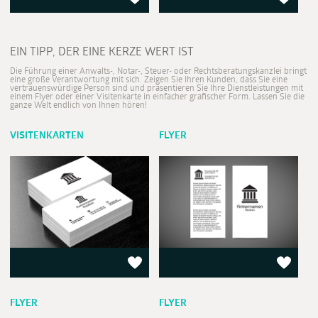
EIN TIPP, DER EINE KERZE WERT IST
Die Führung einer Anwalts-, Notar-, Steuer- oder Rechtsberatungskanzlei bringt
eine große Verantwortung mit sich. Zeigen Sie Ihren Kunden, dass Sie eine
vertrauenswürdige Person sind und präsentieren Sie Ihre Dienstleistungen mit
einem Flyer oder einer Visitenkarte in einfacher grafischer Form. Lassen Sie die
ganze Welt endlich von Ihnen hören!
VISITENKARTEN
FLYER
FLYER
FLYER