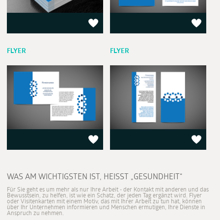
FLYER
FLYER
WAS AM WICHTIGSTEN IST, HEISST „GESUNDHEIT“
Für Sie geht es um mehr als nur Ihre Arbeit - der Kontakt mit anderen und das
Bewusstsein, zu helfen, ist wie ein Schatz, der jeden Tag ergänzt wird. Flyer
oder Visitenkarten mit einem Motiv, das mit Ihrer Arbeit zu tun hat, können
über Ihr Unternehmen informieren und Menschen ermutigen, Ihre Dienste in
Anspruch zu nehmen.