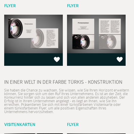
FLYER
FLYER
IN EINER WELT IN DER FARBE TÜRKIS - KONSTRUKTION
Sie haben die Chance zu wachsen, Sie wissen, wie Sie Ihren Horizont erweitern
können, Sie sorgen sich um den Ruf Ihres Unternehmens. Es ist an der Zeit, die
Konkurrenz hinter sich zu lassen und sich von allen anderen abzuheben. Der
Erfolg ist in Ihrem Unternehmen angelegt - es liegt an Ihnen, wie Sie ihn
erreichen. Präsentieren Sie sich mit einer türkisfarbenen Visitenkarte oder
einem türkisfarbenen Flyer, um alle positiven Eigenschaften Ihres
Unternehmens hervorzuheben.
VISITENKARTEN
FLYER