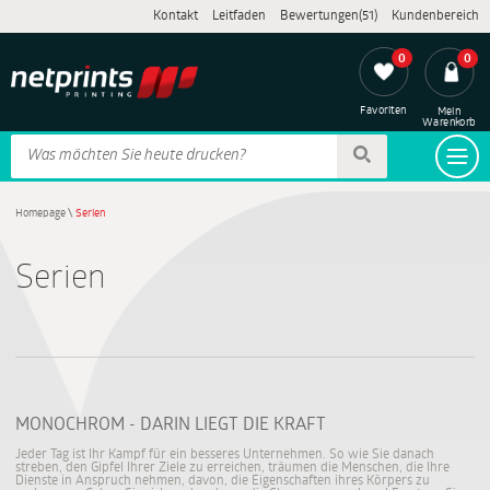
Kontakt
Leitfaden
Bewertungen(51)
Kundenbereich
0
0
Favoriten
Mein
Warenkorb
Homepage
\
Serien
Serien
MONOCHROM - DARIN LIEGT DIE KRAFT
Jeder Tag ist Ihr Kampf für ein besseres Unternehmen. So wie Sie danach
streben, den Gipfel Ihrer Ziele zu erreichen, träumen die Menschen, die Ihre
Dienste in Anspruch nehmen, davon, die Eigenschaften ihres Körpers zu