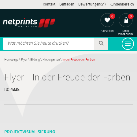
Kontakt
Leitfaden
Bewertungen(51)
Kundenbereich
0
0
Favoriten
Mein
Warenkorb
Homepage
\
Flyer
\
Bildung
\
Kindergarten
\
In der Freude der Farben
Flyer - In der Freude der Farben
ID:
4338
PROJEKTVISUALISIERUNG