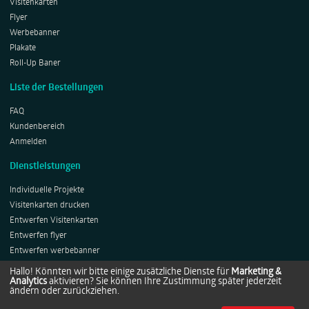
Visitenkarten
Flyer
Werbebanner
Plakate
Roll-Up Baner
Liste der Bestellungen
FAQ
Kundenbereich
Anmelden
Dienstleistungen
Individuelle Projekte
Visitenkarten drucken
Entwerfen Visitenkarten
Entwerfen flyer
Entwerfen werbebanner
Entwerfen Plakates
Hallo! Könnten wir bitte einige zusätzliche Dienste für
Marketing &
Analytics
aktivieren? Sie können Ihre Zustimmung später jederzeit
Entwerfen Roll-ups
ändern oder zurückziehen.