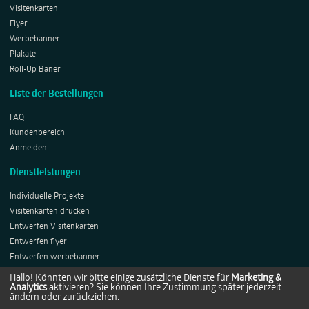
Visitenkarten
Flyer
Werbebanner
Plakate
Roll-Up Baner
Liste der Bestellungen
FAQ
Kundenbereich
Anmelden
Dienstleistungen
Individuelle Projekte
Visitenkarten drucken
Entwerfen Visitenkarten
Entwerfen flyer
Entwerfen werbebanner
Entwerfen Plakates
Hallo! Könnten wir bitte einige zusätzliche Dienste für
Marketing &
Analytics
aktivieren? Sie können Ihre Zustimmung später jederzeit
Entwerfen Roll-ups
ändern oder zurückziehen.