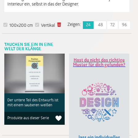
Interieur ein, selbst in das der Designer.
Zeigen:
24
48
72
96
100x200 cm
Vertikal
TAUCHEN SIE EIN IN EINE
WELT DER KLÄNGE
Hast du nicht das richtige
Muster für dich gefunden?
Der untere Teil des Entwurfs ist
mit einem sauberen weißen
Produkte aus dieser Serie
lass ein individuelles