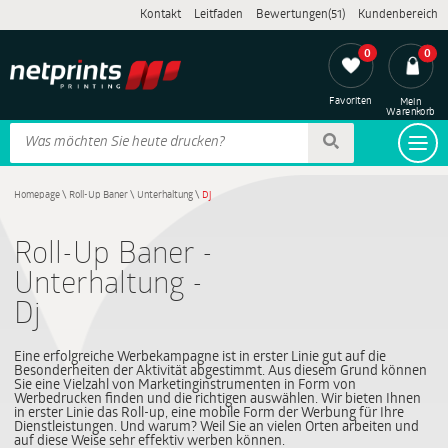
Kontakt
Leitfaden
Bewertungen(51)
Kundenbereich
0
0
Favoriten
Mein
Warenkorb
Homepage
\
Roll-Up Baner
\
Unterhaltung
\
Dj
Roll-Up Baner -
Unterhaltung -
Dj
Eine erfolgreiche Werbekampagne ist in erster Linie gut auf die
Besonderheiten der Aktivität abgestimmt. Aus diesem Grund können
Sie eine Vielzahl von Marketinginstrumenten in Form von
Werbedrucken finden und die richtigen auswählen. Wir bieten Ihnen
in erster Linie das Roll-up, eine mobile Form der Werbung für Ihre
Dienstleistungen. Und warum? Weil Sie an vielen Orten arbeiten und
auf diese Weise sehr effektiv werben können.