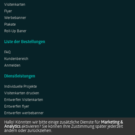
Visitenkarten
Flyer
Werbebanner
Plakate
Roll-Up Baner
Liste der Bestellungen
FAQ
Kundenbereich
Anmelden
Dienstleistungen
Individuelle Projekte
Visitenkarten drucken
Entwerfen Visitenkarten
Entwerfen flyer
Entwerfen werbebanner
Entwerfen Plakates
Hallo! Könnten wir bitte einige zusätzliche Dienste für
Marketing &
Analytics
aktivieren? Sie können Ihre Zustimmung später jederzeit
Entwerfen Roll-ups
ändern oder zurückziehen.