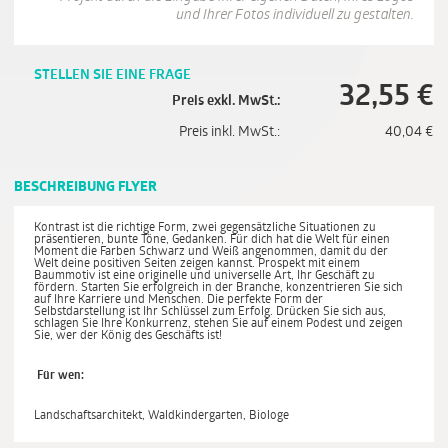
und Ihrer Fotos individuell zu gestalten.
STELLEN SIE EINE FRAGE
32,55
€
Preis exkl. MwSt.:
Preis inkl. MwSt.:
40,04
€
BESCHREIBUNG FLYER
Kontrast ist die richtige Form, zwei gegensätzliche Situationen zu
präsentieren, bunte Töne, Gedanken. Für dich hat die Welt für einen
Moment die Farben Schwarz und Weiß angenommen, damit du der
Welt deine positiven Seiten zeigen kannst. Prospekt mit einem
Baummotiv ist eine originelle und universelle Art, Ihr Geschäft zu
fördern. Starten Sie erfolgreich in der Branche, konzentrieren Sie sich
auf Ihre Karriere und Menschen. Die perfekte Form der
Selbstdarstellung ist Ihr Schlüssel zum Erfolg. Drücken Sie sich aus,
schlagen Sie Ihre Konkurrenz, stehen Sie auf einem Podest und zeigen
Sie, wer der König des Geschäfts ist!
Für wen:
Landschaftsarchitekt, Waldkindergarten, Biologe