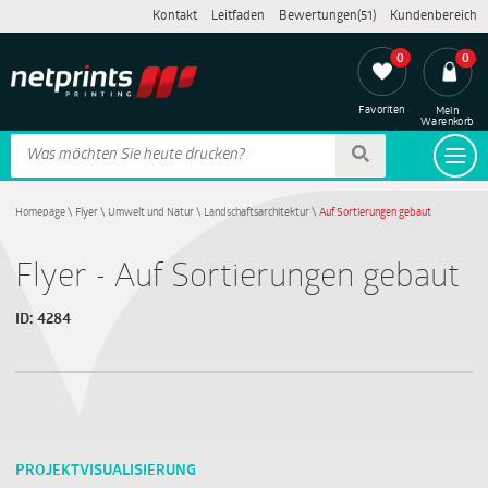
Kontakt
Leitfaden
Bewertungen(51)
Kundenbereich
0
0
Favoriten
Mein
Warenkorb
Homepage
\
Flyer
\
Umwelt und Natur
\
Landschaftsarchitektur
\
Auf Sortierungen gebaut
Flyer - Auf Sortierungen gebaut
ID:
4284
PROJEKTVISUALISIERUNG