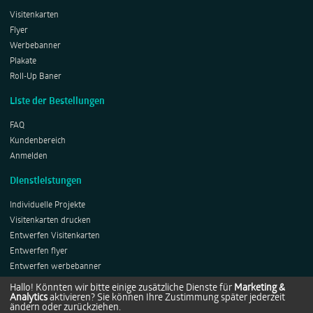
Visitenkarten
Flyer
Werbebanner
Plakate
Roll-Up Baner
Liste der Bestellungen
FAQ
Kundenbereich
Anmelden
Dienstleistungen
Individuelle Projekte
Visitenkarten drucken
Entwerfen Visitenkarten
Entwerfen flyer
Entwerfen werbebanner
Entwerfen Plakates
Hallo! Könnten wir bitte einige zusätzliche Dienste für
Marketing &
Analytics
aktivieren? Sie können Ihre Zustimmung später jederzeit
Entwerfen Roll-ups
ändern oder zurückziehen.