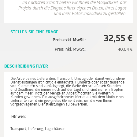
Im nächsten Schritt bieten wir Ihnen die Möglichkeit, das
Projekt durch die Eingabe Ihrer eigenen Daten, Ihres Logos
und Ihrer Fotos individuell zu gestalten.
STELLEN SIE EINE FRAGE
32,55
€
Preis exkl. MwSt.:
Preis inkl. MwSt.:
40,04
€
BESCHREIBUNG FLYER
Die Arbeit eines Lieferanten, Transport, Umzug oder damit verbundene
Dienstleistungen ist nicht die einfachste. Hunderte oder sogar tausende
von Kilometern sind zurückgelegt, die Weite der schlaflosen Stunden
und Deadlines, die immer noch auf der Jagd sind, sind nur ein Tropfen
auf dem Meer. Trotz der Menge an Arbeit möchten Sie weiterhin
Kunden gewinnen? Ein ausgezeichnetes Merkblatt mit dem Motiv eines
Lieferanten wird ein geeignetes Element sein, um die von Ihnen
vorgeschlagenen Dienstleistungen zu bewerben.
Für wen:
Transport, Lieferung, Lagerhäuser