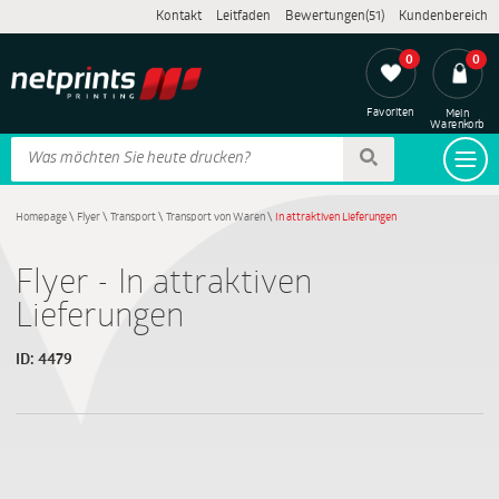
Kontakt
Leitfaden
Bewertungen(51)
Kundenbereich
0
0
Favoriten
Mein
Warenkorb
Homepage
\
Flyer
\
Transport
\
Transport von Waren
\
In attraktiven Lieferungen
Flyer - In attraktiven
Lieferungen
ID:
4479