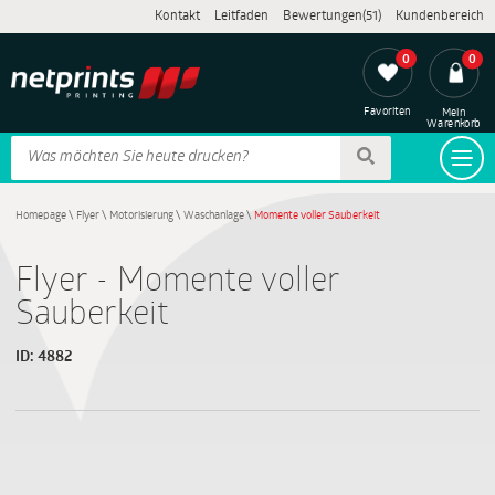
Kontakt
Leitfaden
Bewertungen(51)
Kundenbereich
0
0
Favoriten
Mein
Warenkorb
Homepage
\
Flyer
\
Motorisierung
\
Waschanlage
\
Momente voller Sauberkeit
Flyer - Momente voller
Sauberkeit
ID:
4882