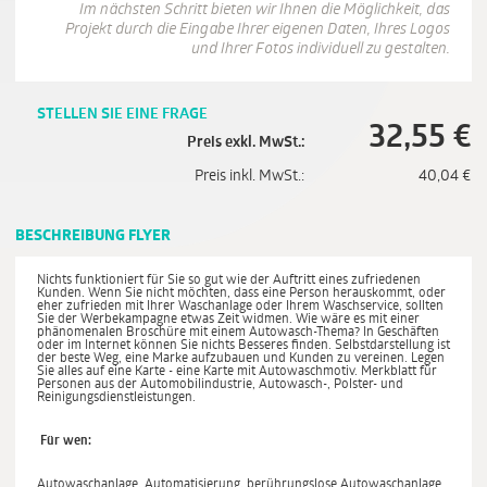
Im nächsten Schritt bieten wir Ihnen die Möglichkeit, das
Projekt durch die Eingabe Ihrer eigenen Daten, Ihres Logos
und Ihrer Fotos individuell zu gestalten.
STELLEN SIE EINE FRAGE
32,55
€
Preis exkl. MwSt.:
Preis inkl. MwSt.:
40,04
€
BESCHREIBUNG FLYER
Nichts funktioniert für Sie so gut wie der Auftritt eines zufriedenen
Kunden. Wenn Sie nicht möchten, dass eine Person herauskommt, oder
eher zufrieden mit Ihrer Waschanlage oder Ihrem Waschservice, sollten
Sie der Werbekampagne etwas Zeit widmen. Wie wäre es mit einer
phänomenalen Broschüre mit einem Autowasch-Thema? In Geschäften
oder im Internet können Sie nichts Besseres finden. Selbstdarstellung ist
der beste Weg, eine Marke aufzubauen und Kunden zu vereinen. Legen
Sie alles auf eine Karte - eine Karte mit Autowaschmotiv. Merkblatt für
Personen aus der Automobilindustrie, Autowasch-, Polster- und
Reinigungsdienstleistungen.
Für wen:
Autowaschanlage, Automatisierung, berührungslose Autowaschanlage