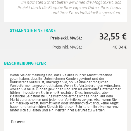
Im nächsten Schritt bieten wir Ihnen die Möglichkeit, das
Projekt durch die Eingabe Ihrer eigenen Daten, Ihres Logos
und Ihrer Fotos individuell zu gestalten.
STELLEN SIE EINE FRAGE
32,55
€
Preis exkl. MwSt.:
Preis inkl. MwSt.:
40,04
€
BESCHREIBUNG FLYER
Wenn Sie der Meinung sind, dass Sie alles in Ihrer Macht Stehende
getan haben, dass Ihr Unternehmen Kunden gewinnt und der
Konkurrenz voraus ist, überlegen Sie, ob Sie eine der möglichen
Werbeformen angewendet haben. Wenn Sie Veränderungen wünschen,
wollen Sie neue Kunden gewinnen und sich als wertvoller Unternehmer
fühlen - investieren Sie in eine Broschüre! Diese innovative, aber
klassische Selbstdarstellungsmethode ermöglicht es Ihnen, auf dem
Markt zu erscheinen und jeden der Vorteile zu zeigen. Also, wenn Sie
ein Make-up Artist, Kosmetikerin oder Innenarchitekt sind, keine Angst
haben und entscheiden Sie sich für diesen Schritt, um Ihre Konkurrenz
hinter sich zu lassen und ein Meister Ihres Berufes zu werden.
Für wen: