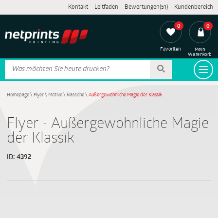
Kontakt
Leitfaden
Bewertungen(51)
Kundenbereich
0
0
Favoriten
Mein
Warenkorb
Homepage
\
Flyer
\
Motive
\
klassiche
\
Außergewöhnliche Magie der Klassik
Flyer - Außergewöhnliche Magie
der Klassik
ID:
4392