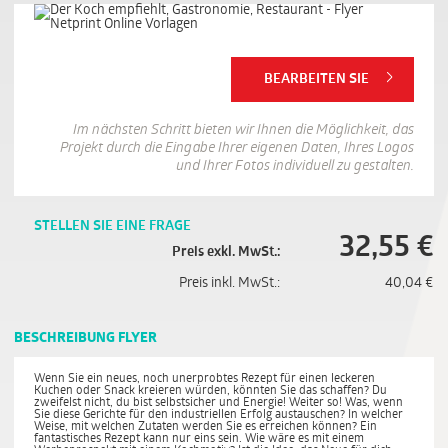
BEARBEITEN SIE
Im nächsten Schritt bieten wir Ihnen die Möglichkeit, das
Projekt durch die Eingabe Ihrer eigenen Daten, Ihres Logos
und Ihrer Fotos individuell zu gestalten.
STELLEN SIE EINE FRAGE
32,55
€
Preis exkl. MwSt.:
Preis inkl. MwSt.:
40,04
€
BESCHREIBUNG FLYER
Wenn Sie ein neues, noch unerprobtes Rezept für einen leckeren
Kuchen oder Snack kreieren würden, könnten Sie das schaffen? Du
zweifelst nicht, du bist selbstsicher und Energie! Weiter so! Was, wenn
Sie diese Gerichte für den industriellen Erfolg austauschen? In welcher
Weise, mit welchen Zutaten werden Sie es erreichen können? Ein
fantastisches Rezept kann nur eins sein. Wie wäre es mit einem