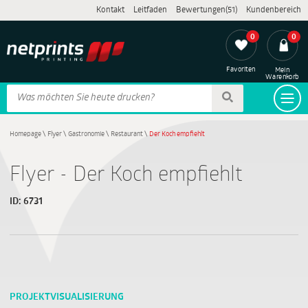
Kontakt
Leitfaden
Bewertungen(51)
Kundenbereich
0
0
Favoriten
Mein
Warenkorb
Homepage
\
Flyer
\
Gastronomie
\
Restaurant
\
Der Koch empfiehlt
Flyer - Der Koch empfiehlt
ID:
6731
PROJEKTVISUALISIERUNG