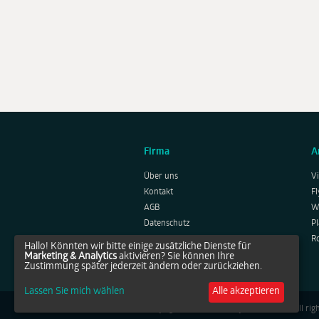
Firma
A
Über uns
Vi
Kontakt
Fl
AGB
W
Datenschutz
Pl
Impressum
R
Hallo! Könnten wir bitte einige zusätzliche Dienste für
Widerrufsbelehrung
Marketing & Analytics
aktivieren? Sie können Ihre
Zustimmung später jederzeit ändern oder zurückziehen.
Lassen Sie mich wählen
Alle akzeptieren
Copyright © 2014-2026 by Netprints.de All righ