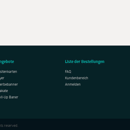
ngebote
Liste der Bestellungen
sitenkarten
FAQ
yer
Kundenbereich
erbebanner
Anmelden
akate
oll-Up Baner
ts reserved.