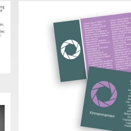
tig
ne
en,
les
.