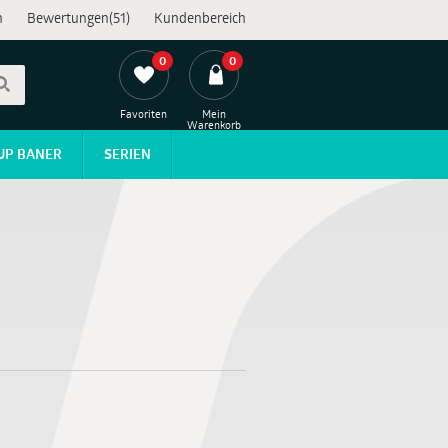
n
Bewertungen(51)
Kundenbereich
0
0
Favoriten
Mein
Warenkorb
UP BANER
SERIEN