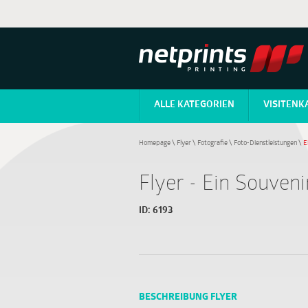
ALLE KATEGORIEN
VISITENK
Homepage
\
Flyer
\
Fotografie
\
Foto-Dienstleistungen
\
E
Flyer - Ein Souven
ID:
6193
BESCHREIBUNG FLYER