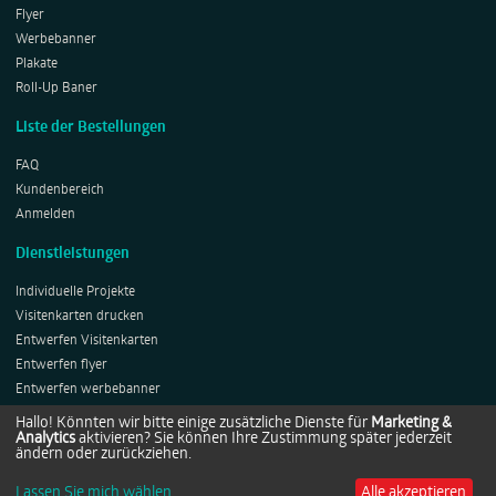
Flyer
Werbebanner
Plakate
Roll-Up Baner
Liste der Bestellungen
FAQ
Kundenbereich
Anmelden
Dienstleistungen
Individuelle Projekte
Visitenkarten drucken
Entwerfen Visitenkarten
Entwerfen flyer
Entwerfen werbebanner
Entwerfen Plakates
Hallo! Könnten wir bitte einige zusätzliche Dienste für
Marketing &
Analytics
aktivieren? Sie können Ihre Zustimmung später jederzeit
Entwerfen Roll-ups
ändern oder zurückziehen.
Lassen Sie mich wählen
Alle akzeptieren