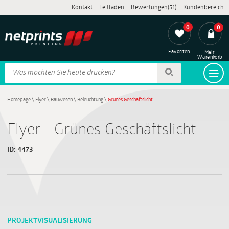
Kontakt
Leitfaden
Bewertungen(51)
Kundenbereich
0
0
Favoriten
Mein
Warenkorb
Homepage
\
Flyer
\
Bauwesen
\
Beleuchtung
\
Grünes Geschäftslicht
Flyer - Grünes Geschäftslicht
ID:
4473
PROJEKTVISUALISIERUNG