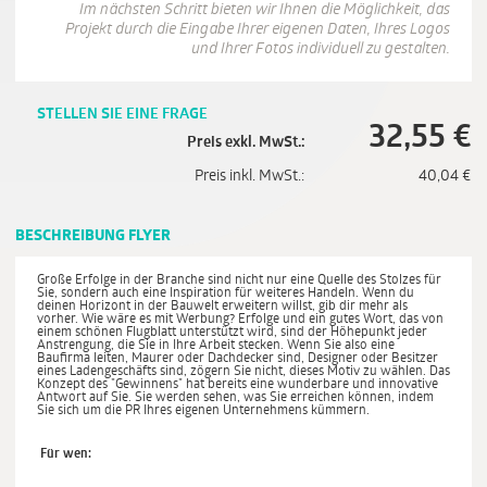
Im nächsten Schritt bieten wir Ihnen die Möglichkeit, das
Projekt durch die Eingabe Ihrer eigenen Daten, Ihres Logos
und Ihrer Fotos individuell zu gestalten.
STELLEN SIE EINE FRAGE
32,55
€
Preis exkl. MwSt.:
Preis inkl. MwSt.:
40,04
€
BESCHREIBUNG FLYER
Große Erfolge in der Branche sind nicht nur eine Quelle des Stolzes für
Sie, sondern auch eine Inspiration für weiteres Handeln. Wenn du
deinen Horizont in der Bauwelt erweitern willst, gib dir mehr als
vorher. Wie wäre es mit Werbung? Erfolge und ein gutes Wort, das von
einem schönen Flugblatt unterstützt wird, sind der Höhepunkt jeder
Anstrengung, die Sie in Ihre Arbeit stecken. Wenn Sie also eine
Baufirma leiten, Maurer oder Dachdecker sind, Designer oder Besitzer
eines Ladengeschäfts sind, zögern Sie nicht, dieses Motiv zu wählen. Das
Konzept des "Gewinnens" hat bereits eine wunderbare und innovative
Antwort auf Sie. Sie werden sehen, was Sie erreichen können, indem
Sie sich um die PR Ihres eigenen Unternehmens kümmern.
Für wen: