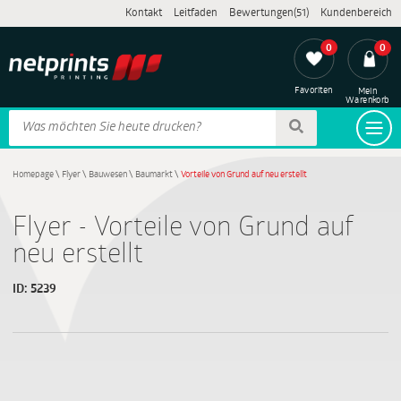
Kontakt
Leitfaden
Bewertungen(51)
Kundenbereich
0
0
Favoriten
Mein
Warenkorb
Homepage
\
Flyer
\
Bauwesen
\
Baumarkt
\
Vorteile von Grund auf neu erstellt
Flyer - Vorteile von Grund auf
neu erstellt
ID:
5239