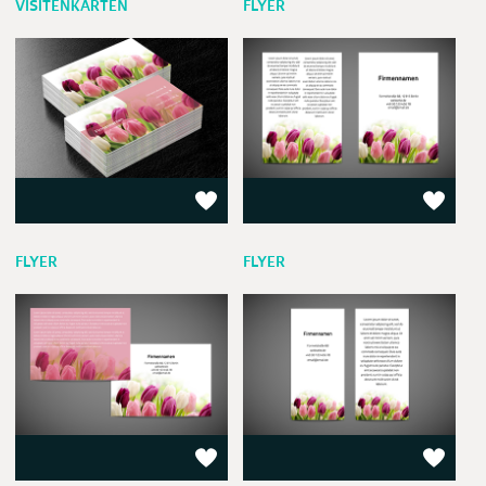
VISITENKARTEN
FLYER
FLYER
FLYER